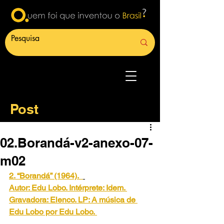
Post
02.Borandá-v2-anexo-07-
m02
2. “Borandá” (1964).
Autor: Edu Lobo. Intérprete: Idem. 
Gravadora: Elenco. LP: A música de 
Edu Lobo por Edu Lobo.