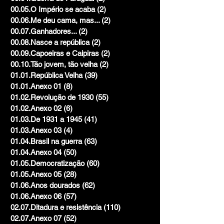
00.05.O Império se acaba
(2)
2 posts
00.06.Me deu cama, mas...
(2)
2 posts
00.07.Ganhadores...
(2)
2 posts
00.08.Nasce a república
(2)
2 posts
00.09.Capoeiras e Caipiras
(2)
2 posts
00.10.Tão jovem, tão velha
(2)
2 posts
01.01.República Velha
(39)
39 posts
01.01.Anexo 01
(8)
8 posts
01.02.Revolução de 1930
(55)
55 posts
01.02.Anexo 02
(6)
6 posts
01.03.De 1931 a 1945
(41)
41 posts
01.03.Anexo 03
(4)
4 posts
01.04.Brasil na guerra
(63)
63 posts
01.04.Anexo 04
(50)
50 posts
01.05.Democratização
(60)
60 posts
01.05.Anexo 05
(28)
28 posts
01.06.Anos dourados
(62)
62 posts
01.06.Anexo 06
(57)
57 posts
02.07.Ditadura e resistência
(110)
110 posts
02.07.Anexo 07
(52)
52 posts