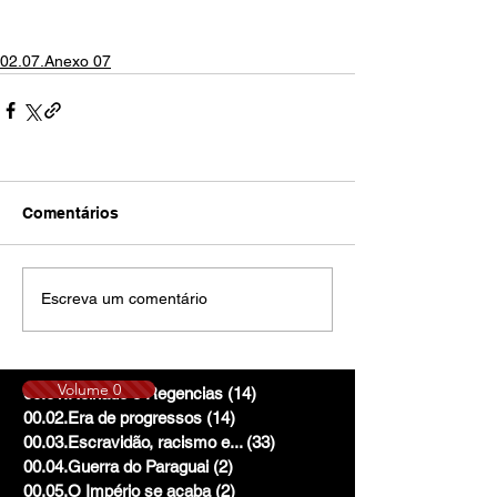
02.07.Anexo 07
Comentários
Escreva um comentário
Volume 0
00.01.Reinado e Regencias
(14)
14 posts
00.02.Era de progressos
(14)
14 posts
00.03.Escravidão, racismo e...
(33)
33 posts
00.04.Guerra do Paraguai
(2)
2 posts
00.05.O Império se acaba
(2)
2 posts