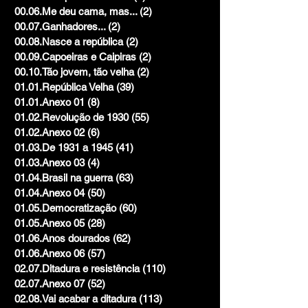
00.06.Me deu cama, mas...
(2)
2 posts
00.07.Ganhadores...
(2)
2 posts
00.08.Nasce a república
(2)
2 posts
00.09.Capoeiras e Caipiras
(2)
2 posts
00.10.Tão jovem, tão velha
(2)
2 posts
01.01.República Velha
(39)
39 posts
01.01.Anexo 01
(8)
8 posts
01.02.Revolução de 1930
(55)
55 posts
01.02.Anexo 02
(6)
6 posts
01.03.De 1931 a 1945
(41)
41 posts
01.03.Anexo 03
(4)
4 posts
01.04.Brasil na guerra
(63)
63 posts
01.04.Anexo 04
(50)
50 posts
01.05.Democratização
(60)
60 posts
01.05.Anexo 05
(28)
28 posts
01.06.Anos dourados
(62)
62 posts
01.06.Anexo 06
(57)
57 posts
02.07.Ditadura e resistência
(110)
110 posts
02.07.Anexo 07
(52)
52 posts
02.08.Vai acabar a ditadura
(113)
113 posts