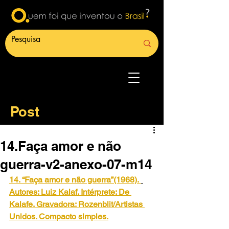
Post
14.Faça amor e não
guerra-v2-anexo-07-m14
14. “Faça amor e não guerra”(1968).
Autores: Luiz Kalaf. Intérprete: De 
Kalafe. Gravadora: Rozenblit/Artistas 
Unidos. Compacto simples.