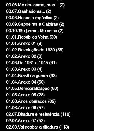
00.06.Me deu cama, mas...
(2)
2 posts
00.07.Ganhadores...
(2)
2 posts
00.08.Nasce a república
(2)
2 posts
00.09.Capoeiras e Caipiras
(2)
2 posts
00.10.Tão jovem, tão velha
(2)
2 posts
01.01.República Velha
(39)
39 posts
01.01.Anexo 01
(8)
8 posts
01.02.Revolução de 1930
(55)
55 posts
01.02.Anexo 02
(6)
6 posts
01.03.De 1931 a 1945
(41)
41 posts
01.03.Anexo 03
(4)
4 posts
01.04.Brasil na guerra
(63)
63 posts
01.04.Anexo 04
(50)
50 posts
01.05.Democratização
(60)
60 posts
01.05.Anexo 05
(28)
28 posts
01.06.Anos dourados
(62)
62 posts
01.06.Anexo 06
(57)
57 posts
02.07.Ditadura e resistência
(110)
110 posts
02.07.Anexo 07
(52)
52 posts
02.08.Vai acabar a ditadura
(113)
113 posts