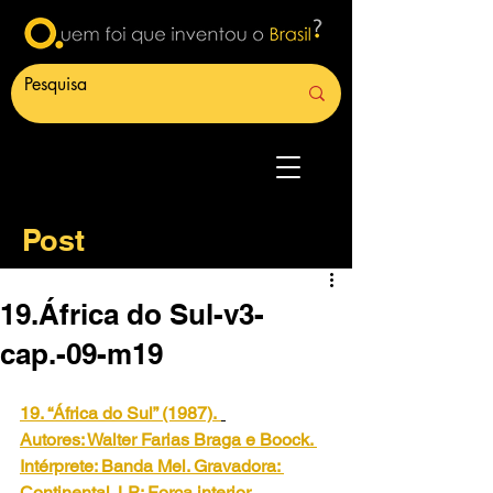
Post
19.África do Sul-v3-
cap.-09-m19
19. “África do Sul” (1987).
Autores: Walter Farias Braga e Boock. 
Intérprete: Banda Mel. Gravadora: 
Continental. LP: Força interior. 