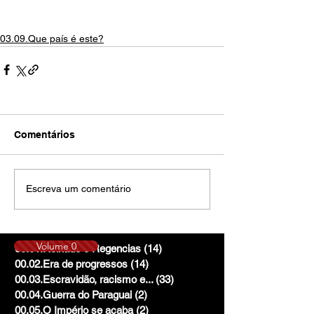
03.09.Que país é este?
Comentários
Escreva um comentário
Volume 0
00.01.Reinado e Regencias
(14)
14 posts
00.02.Era de progressos
(14)
14 posts
00.03.Escravidão, racismo e...
(33)
33 posts
00.04.Guerra do Paraguai
(2)
2 posts
00.05.O Império se acaba
(2)
2 posts