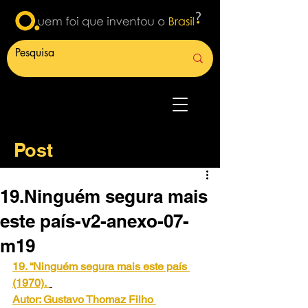
Post
19.Ninguém segura mais
este país-v2-anexo-07-
m19
19. “Ninguém segura mais este país 
(1970).
Autor: Gustavo Thomaz Filho 