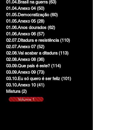
01.04.Brasil na guerra
(63)
63 posts
01.04.Anexo 04
(50)
50 posts
01.05.Democratização
(60)
60 posts
01.05.Anexo 05
(28)
28 posts
01.06.Anos dourados
(62)
62 posts
01.06.Anexo 06
(57)
57 posts
02.07.Ditadura e resistência
(110)
110 posts
02.07.Anexo 07
(52)
52 posts
02.08.Vai acabar a ditadura
(113)
113 posts
02.08.Anexo 08
(36)
36 posts
03.09.Que país é este?
(114)
114 posts
03.09.Anexo 09
(73)
73 posts
03.10.Eu só quero é ser feliz
(101)
101 posts
03.10.Anexo 10
(41)
41 posts
Mistura
(2)
2 posts
Volume 1