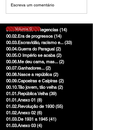
Escreva um comentário
Volume 0
00.01.Reinado e Regencias
(14)
14 posts
00.02.Era de progressos
(14)
14 posts
00.03.Escravidão, racismo e...
(33)
33 posts
00.04.Guerra do Paraguai
(2)
2 posts
00.05.O Império se acaba
(2)
2 posts
00.06.Me deu cama, mas...
(2)
2 posts
00.07.Ganhadores...
(2)
2 posts
00.08.Nasce a república
(2)
2 posts
00.09.Capoeiras e Caipiras
(2)
2 posts
00.10.Tão jovem, tão velha
(2)
2 posts
01.01.República Velha
(39)
39 posts
01.01.Anexo 01
(8)
8 posts
01.02.Revolução de 1930
(55)
55 posts
01.02.Anexo 02
(6)
6 posts
01.03.De 1931 a 1945
(41)
41 posts
01.03.Anexo 03
(4)
4 posts