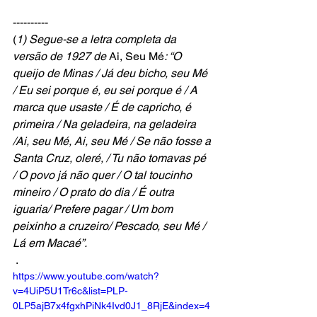
---------- 
(
1) Segue-se a letra completa da 
versão de 1927 de 
Ai, Seu Mé
: “O 
queijo de Minas / Já deu bicho, seu Mé 
/ Eu sei porque é, eu sei porque é / A 
marca que usaste / É de capricho, é 
primeira / Na geladeira, na geladeira 
/Ai, seu Mé, Ai, seu Mé / Se não fosse a 
Santa Cruz, oleré, / Tu não tomavas pé 
/ O povo já não quer / O tal toucinho 
mineiro / O prato do dia / É outra 
iguaria/ Prefere pagar / Um bom 
peixinho a cruzeiro/ Pescado, seu Mé / 
Lá em Macaé”.
 . 
https://www.youtube.com/watch?
v=4UiP5U1Tr6c&list=PLP-
0LP5ajB7x4fgxhPiNk4Ivd0J1_8RjE&index=4