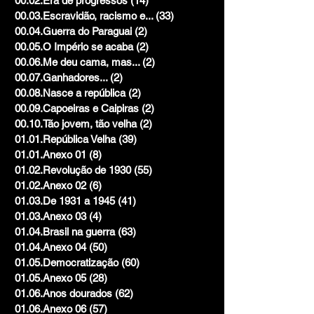
00.02.Era de progressos
(14)
14 posts
00.03.Escravidão, racismo e...
(33)
33 posts
00.04.Guerra do Paraguai
(2)
2 posts
00.05.O Império se acaba
(2)
2 posts
00.06.Me deu cama, mas...
(2)
2 posts
00.07.Ganhadores...
(2)
2 posts
00.08.Nasce a república
(2)
2 posts
00.09.Capoeiras e Caipiras
(2)
2 posts
00.10.Tão jovem, tão velha
(2)
2 posts
01.01.República Velha
(39)
39 posts
01.01.Anexo 01
(8)
8 posts
01.02.Revolução de 1930
(55)
55 posts
01.02.Anexo 02
(6)
6 posts
01.03.De 1931 a 1945
(41)
41 posts
01.03.Anexo 03
(4)
4 posts
01.04.Brasil na guerra
(63)
63 posts
01.04.Anexo 04
(50)
50 posts
01.05.Democratização
(60)
60 posts
01.05.Anexo 05
(28)
28 posts
01.06.Anos dourados
(62)
62 posts
01.06.Anexo 06
(57)
57 posts