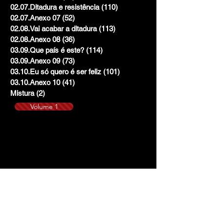
02.07.Ditadura e resistência
(110)
110 posts
02.07.Anexo 07
(52)
52 posts
02.08.Vai acabar a ditadura
(113)
113 posts
02.08.Anexo 08
(36)
36 posts
03.09.Que país é este?
(114)
114 posts
03.09.Anexo 09
(73)
73 posts
03.10.Eu só quero é ser feliz
(101)
101 posts
03.10.Anexo 10
(41)
41 posts
Mistura
(2)
2 posts
Volume 1