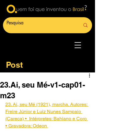
Post
23.Ai, seu Mé-v1-cap01-
m23
23. Ai, seu Mé (1921), marcha. Autores: 
Freire Júnior e Luiz Nunes Sampaio 
(Careca) •  Intérpretes: Bahiano e Coro 
• Gravadora: Odeon 