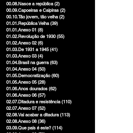
00.08.Nasce a república
(2)
2 posts
00.09.Capoeiras e Caipiras
(2)
2 posts
00.10.Tão jovem, tão velha
(2)
2 posts
01.01.República Velha
(39)
39 posts
01.01.Anexo 01
(8)
8 posts
01.02.Revolução de 1930
(55)
55 posts
01.02.Anexo 02
(6)
6 posts
01.03.De 1931 a 1945
(41)
41 posts
01.03.Anexo 03
(4)
4 posts
01.04.Brasil na guerra
(63)
63 posts
01.04.Anexo 04
(50)
50 posts
01.05.Democratização
(60)
60 posts
01.05.Anexo 05
(28)
28 posts
01.06.Anos dourados
(62)
62 posts
01.06.Anexo 06
(57)
57 posts
02.07.Ditadura e resistência
(110)
110 posts
02.07.Anexo 07
(52)
52 posts
02.08.Vai acabar a ditadura
(113)
113 posts
02.08.Anexo 08
(36)
36 posts
03.09.Que país é este?
(114)
114 posts