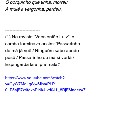
O porquinho que tinha, morreu 
A muié a vergonha, perdeu.
------------------------ 
(1) Na revista “Vaes então Luiz”, o 
samba terminava assim: “Passarinho 
do má já vuô / Ninguém sabe aonde 
posô / Passarinho do má si vortá / 
Espingarda tá aí pra matá.” 
https://www.youtube.com/watch?
v=GyW7MdLgSjw&list=PLP-
0LP5ajB7x4fgxhPiNk4Ivd0J1_8RjE&index=7