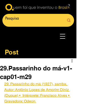
Post
29.Passarinho do má-v1-
cap01-m29
29. Passarinho do má (1927), samba. 
Autor: Antônio Lopes de Amorim Diniz 
(Duque) •  Intérprete: Francisco Alves • 
Gravadora: Odeon 