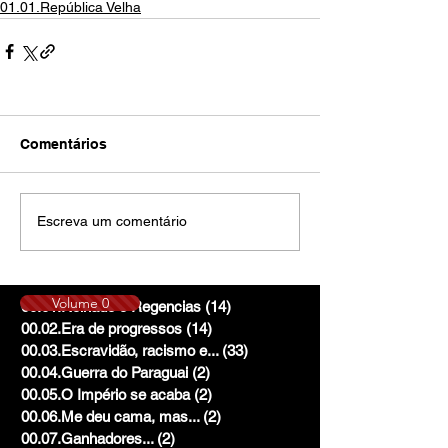
01.01.República Velha
Comentários
Escreva um comentário
Volume 0
00.01.Reinado e Regencias
(14)
14 posts
00.02.Era de progressos
(14)
14 posts
00.03.Escravidão, racismo e...
(33)
33 posts
00.04.Guerra do Paraguai
(2)
2 posts
00.05.O Império se acaba
(2)
2 posts
00.06.Me deu cama, mas...
(2)
2 posts
00.07.Ganhadores...
(2)
2 posts