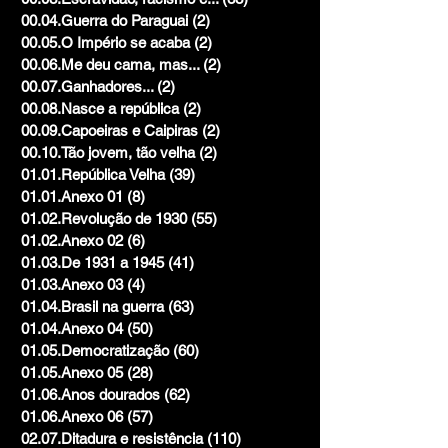
00.04.Guerra do Paraguai
(2)
2 posts
00.05.O Império se acaba
(2)
2 posts
00.06.Me deu cama, mas...
(2)
2 posts
00.07.Ganhadores...
(2)
2 posts
00.08.Nasce a república
(2)
2 posts
00.09.Capoeiras e Caipiras
(2)
2 posts
00.10.Tão jovem, tão velha
(2)
2 posts
01.01.República Velha
(39)
39 posts
01.01.Anexo 01
(8)
8 posts
01.02.Revolução de 1930
(55)
55 posts
01.02.Anexo 02
(6)
6 posts
01.03.De 1931 a 1945
(41)
41 posts
01.03.Anexo 03
(4)
4 posts
01.04.Brasil na guerra
(63)
63 posts
01.04.Anexo 04
(50)
50 posts
01.05.Democratização
(60)
60 posts
01.05.Anexo 05
(28)
28 posts
01.06.Anos dourados
(62)
62 posts
01.06.Anexo 06
(57)
57 posts
02.07.Ditadura e resistência
(110)
110 posts