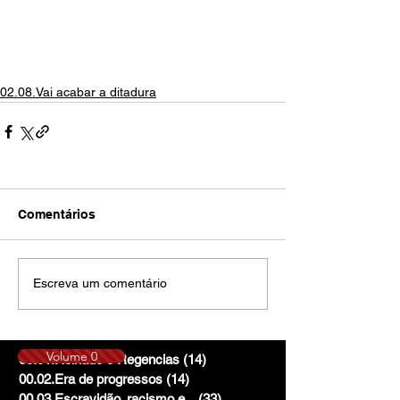
02.08.Vai acabar a ditadura
Comentários
Escreva um comentário
Volume 0
00.01.Reinado e Regencias
(14)
14 posts
00.02.Era de progressos
(14)
14 posts
00.03.Escravidão, racismo e...
(33)
33 posts