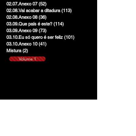
02.07.Anexo 07
(52)
52 posts
02.08.Vai acabar a ditadura
(113)
113 posts
02.08.Anexo 08
(36)
36 posts
03.09.Que país é este?
(114)
114 posts
03.09.Anexo 09
(73)
73 posts
03.10.Eu só quero é ser feliz
(101)
101 posts
03.10.Anexo 10
(41)
41 posts
Mistura
(2)
2 posts
Volume 1