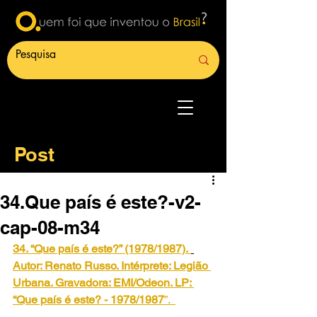
Post
34.Que país é este?-v2-
cap-08-m34
34. “Que país é este?” (1978/1987).
Autor: Renato Russo. Intérprete: Legião 
Urbana. Gravadora: EMI/Odeon. LP: 
“Que país é este? - 1978/1987
”.  