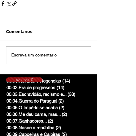
Comentários
Escreva um comentário
Volume 0
00.01.Reinado e Regencias
(14)
14 posts
00.02.Era de progressos
(14)
14 posts
00.03.Escravidão, racismo e...
(33)
33 posts
00.04.Guerra do Paraguai
(2)
2 posts
00.05.O Império se acaba
(2)
2 posts
00.06.Me deu cama, mas...
(2)
2 posts
00.07.Ganhadores...
(2)
2 posts
00.08.Nasce a república
(2)
2 posts
00.09.Capoeiras e Caipiras
(2)
2 posts