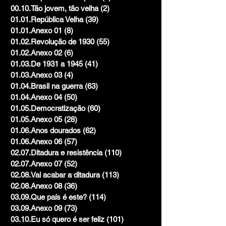
00.10.Tão jovem, tão velha
(2)
2 posts
01.01.República Velha
(39)
39 posts
01.01.Anexo 01
(8)
8 posts
01.02.Revolução de 1930
(55)
55 posts
01.02.Anexo 02
(6)
6 posts
01.03.De 1931 a 1945
(41)
41 posts
01.03.Anexo 03
(4)
4 posts
01.04.Brasil na guerra
(63)
63 posts
01.04.Anexo 04
(50)
50 posts
01.05.Democratização
(60)
60 posts
01.05.Anexo 05
(28)
28 posts
01.06.Anos dourados
(62)
62 posts
01.06.Anexo 06
(57)
57 posts
02.07.Ditadura e resistência
(110)
110 posts
02.07.Anexo 07
(52)
52 posts
02.08.Vai acabar a ditadura
(113)
113 posts
02.08.Anexo 08
(36)
36 posts
03.09.Que país é este?
(114)
114 posts
03.09.Anexo 09
(73)
73 posts
03.10.Eu só quero é ser feliz
(101)
101 posts