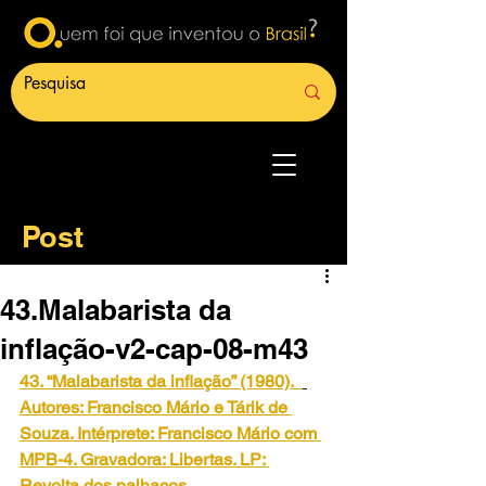
Post
43.Malabarista da
inflação-v2-cap-08-m43
43. “Malabarista da inflação” (1980).
Autores: Francisco Mário e Tárik de 
Souza. Intérprete: Francisco Mário com 
MPB-4. Gravadora: Libertas. LP: 
Revolta dos palhaços.