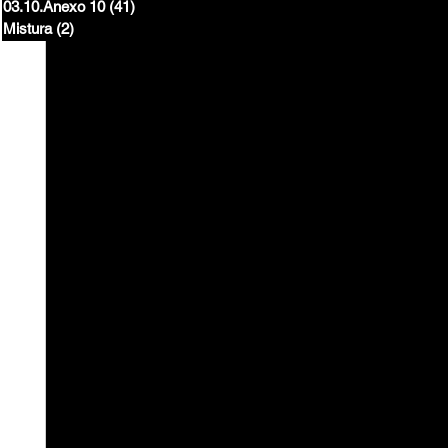
03.10.Anexo 10
(41)
41 posts
Mistura
(2)
2 posts