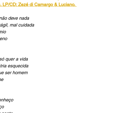
. LP/CD: Zezé di Camargo & Luciano.
 não deve nada
rágil, mal cuidada
mio
ueno
só quer a vida
tria esquecida
que ser homem
me
conheço
ço