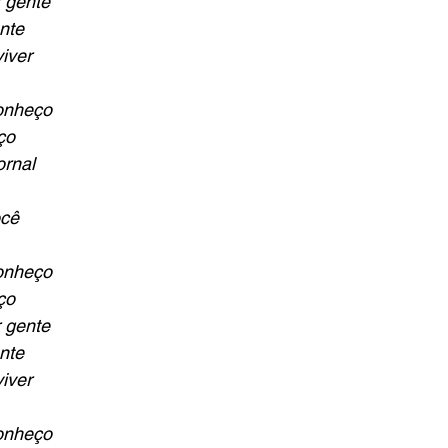
 gente
nte
iver
conheço
ço
ornal
ocê
conheço
ço
 gente
nte
iver
conheço