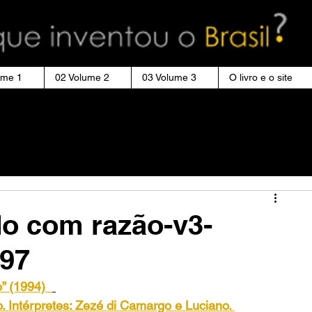
ume 1
02 Volume 2
03 Volume 3
O livro e o site
o com razão-v3-
m97
” (1994)
. Intérpretes: Zezé di Camargo e Luciano. 