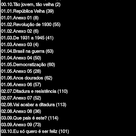
00.10.Tão jovem, tão velha
(2)
2 posts
01.01.República Velha
(39)
39 posts
01.01.Anexo 01
(8)
8 posts
01.02.Revolução de 1930
(55)
55 posts
01.02.Anexo 02
(6)
6 posts
01.03.De 1931 a 1945
(41)
41 posts
01.03.Anexo 03
(4)
4 posts
01.04.Brasil na guerra
(63)
63 posts
01.04.Anexo 04
(50)
50 posts
01.05.Democratização
(60)
60 posts
01.05.Anexo 05
(28)
28 posts
01.06.Anos dourados
(62)
62 posts
01.06.Anexo 06
(57)
57 posts
02.07.Ditadura e resistência
(110)
110 posts
02.07.Anexo 07
(52)
52 posts
02.08.Vai acabar a ditadura
(113)
113 posts
02.08.Anexo 08
(36)
36 posts
03.09.Que país é este?
(114)
114 posts
03.09.Anexo 09
(73)
73 posts
03.10.Eu só quero é ser feliz
(101)
101 posts