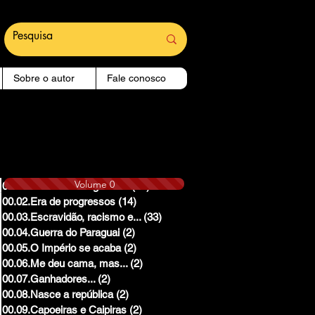
Sobre o autor
Fale conosco
Volume 0
00.01.Reinado e Regencias
(14)
14 posts
00.02.Era de progressos
(14)
14 posts
00.03.Escravidão, racismo e...
(33)
33 posts
00.04.Guerra do Paraguai
(2)
2 posts
00.05.O Império se acaba
(2)
2 posts
00.06.Me deu cama, mas...
(2)
2 posts
00.07.Ganhadores...
(2)
2 posts
00.08.Nasce a república
(2)
2 posts
00.09.Capoeiras e Caipiras
(2)
2 posts