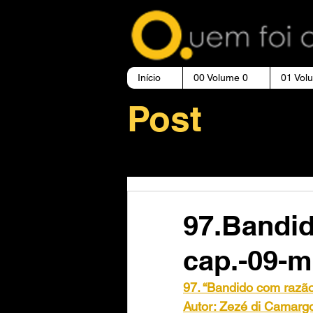
Início
00 Volume 0
01 Vol
Post
97.Bandid
cap.-09-
97. “Bandido com razão
Autor: Zezé di Camargo