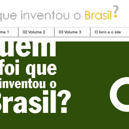
ume 1
02 Volume 2
03 Volume 3
O livro e o site