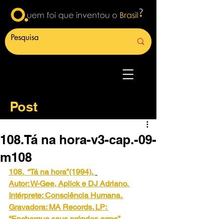
Post
108.Tá na hora-v3-cap.-09-
m108
108.  “Tá na hora”(1994).
Autor: W-Gee, Aplick e DJ Adriano. 
Intérprete: Consciência Humana. 
Gravadora: MA Records. LP: 
“Enchergue seus próprios erros”.