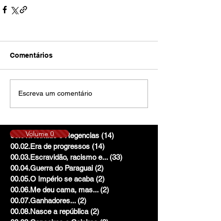
Comentários
Escreva um comentário
Volume 0
00.01.Reinado e Regencias
(14)
14 posts
00.02.Era de progressos
(14)
14 posts
00.03.Escravidão, racismo e...
(33)
33 posts
00.04.Guerra do Paraguai
(2)
2 posts
00.05.O Império se acaba
(2)
2 posts
00.06.Me deu cama, mas...
(2)
2 posts
00.07.Ganhadores...
(2)
2 posts
00.08.Nasce a república
(2)
2 posts