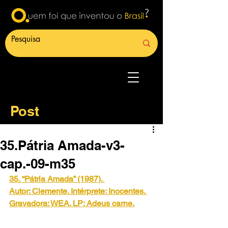
Post
35.Pátria Amada-v3-
cap.-09-m35
35. “Pátria Amada” (1987).
Autor: Clemente. Intérprete: Inocentes. 
Gravadora: WEA. LP: Adeus carne.