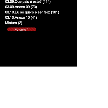
03.09.Que país é este?
(114)
114 posts
03.09.Anexo 09
(73)
73 posts
03.10.Eu só quero é ser feliz
(101)
101 posts
03.10.Anexo 10
(41)
41 posts
Mistura
(2)
2 posts
Volume 1