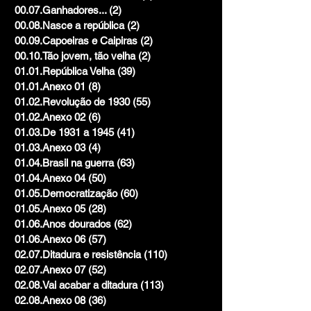
00.07.Ganhadores...
(2)
2 posts
00.08.Nasce a república
(2)
2 posts
00.09.Capoeiras e Caipiras
(2)
2 posts
00.10.Tão jovem, tão velha
(2)
2 posts
01.01.República Velha
(39)
39 posts
01.01.Anexo 01
(8)
8 posts
01.02.Revolução de 1930
(55)
55 posts
01.02.Anexo 02
(6)
6 posts
01.03.De 1931 a 1945
(41)
41 posts
01.03.Anexo 03
(4)
4 posts
01.04.Brasil na guerra
(63)
63 posts
01.04.Anexo 04
(50)
50 posts
01.05.Democratização
(60)
60 posts
01.05.Anexo 05
(28)
28 posts
01.06.Anos dourados
(62)
62 posts
01.06.Anexo 06
(57)
57 posts
02.07.Ditadura e resistência
(110)
110 posts
02.07.Anexo 07
(52)
52 posts
02.08.Vai acabar a ditadura
(113)
113 posts
02.08.Anexo 08
(36)
36 posts