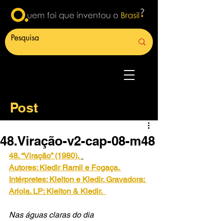
Post
48.Viração-v2-cap-08-m48
48. “Viração” (1980).
Autores: Kledir Ramil e Fogaça. 
Intérpretes: Kleiton e Kledir. Gravadora: 
Ariola. LP: Kleiton & Kledir. 
Nas águas claras do dia 