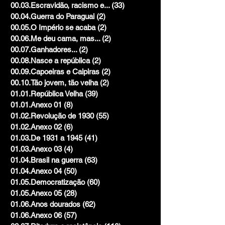
00.03.Escravidão, racismo e...
(33)
33 posts
00.04.Guerra do Paraguai
(2)
2 posts
00.05.O Império se acaba
(2)
2 posts
00.06.Me deu cama, mas...
(2)
2 posts
00.07.Ganhadores...
(2)
2 posts
00.08.Nasce a república
(2)
2 posts
00.09.Capoeiras e Caipiras
(2)
2 posts
00.10.Tão jovem, tão velha
(2)
2 posts
01.01.República Velha
(39)
39 posts
01.01.Anexo 01
(8)
8 posts
01.02.Revolução de 1930
(55)
55 posts
01.02.Anexo 02
(6)
6 posts
01.03.De 1931 a 1945
(41)
41 posts
01.03.Anexo 03
(4)
4 posts
01.04.Brasil na guerra
(63)
63 posts
01.04.Anexo 04
(50)
50 posts
01.05.Democratização
(60)
60 posts
01.05.Anexo 05
(28)
28 posts
01.06.Anos dourados
(62)
62 posts
01.06.Anexo 06
(57)
57 posts