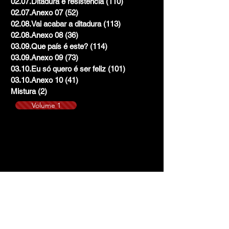
02.07.Ditadura e resistência
(110)
110 posts
02.07.Anexo 07
(52)
52 posts
02.08.Vai acabar a ditadura
(113)
113 posts
02.08.Anexo 08
(36)
36 posts
03.09.Que país é este?
(114)
114 posts
03.09.Anexo 09
(73)
73 posts
03.10.Eu só quero é ser feliz
(101)
101 posts
03.10.Anexo 10
(41)
41 posts
Mistura
(2)
2 posts
Volume 1