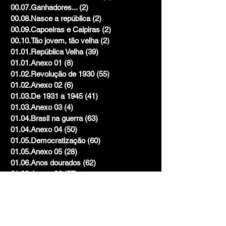
00.07.Ganhadores...
(2)
2 posts
00.08.Nasce a república
(2)
2 posts
00.09.Capoeiras e Caipiras
(2)
2 posts
00.10.Tão jovem, tão velha
(2)
2 posts
01.01.República Velha
(39)
39 posts
01.01.Anexo 01
(8)
8 posts
01.02.Revolução de 1930
(55)
55 posts
01.02.Anexo 02
(6)
6 posts
01.03.De 1931 a 1945
(41)
41 posts
01.03.Anexo 03
(4)
4 posts
01.04.Brasil na guerra
(63)
63 posts
01.04.Anexo 04
(50)
50 posts
01.05.Democratização
(60)
60 posts
01.05.Anexo 05
(28)
28 posts
01.06.Anos dourados
(62)
62 posts
01.06.Anexo 06
(57)
57 posts
02.07.Ditadura e resistência
(110)
110 posts
02.07.Anexo 07
(52)
52 posts
02.08.Vai acabar a ditadura
(113)
113 posts
02.08.Anexo 08
(36)
36 posts