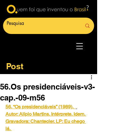
Post
56.Os presidenciáveis-v3-
cap.-09-m56
56. “Os presidenciáveis” (1989).
Autor: Alípio Martins. Intérprete. Idem. 
Gravadora: Chantecler. LP: Eu chego 
lá.