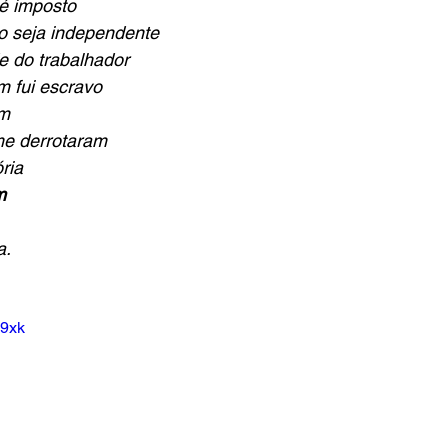
é imposto
 seja independente
e do trabalhador
 fui escravo
ém
e derrotaram
ria
m
a.
E9xk