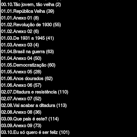
00.10.Tão jovem, tão velha
(2)
2 posts
01.01.República Velha
(39)
39 posts
01.01.Anexo 01
(8)
8 posts
01.02.Revolução de 1930
(55)
55 posts
01.02.Anexo 02
(6)
6 posts
01.03.De 1931 a 1945
(41)
41 posts
01.03.Anexo 03
(4)
4 posts
01.04.Brasil na guerra
(63)
63 posts
01.04.Anexo 04
(50)
50 posts
01.05.Democratização
(60)
60 posts
01.05.Anexo 05
(28)
28 posts
01.06.Anos dourados
(62)
62 posts
01.06.Anexo 06
(57)
57 posts
02.07.Ditadura e resistência
(110)
110 posts
02.07.Anexo 07
(52)
52 posts
02.08.Vai acabar a ditadura
(113)
113 posts
02.08.Anexo 08
(36)
36 posts
03.09.Que país é este?
(114)
114 posts
03.09.Anexo 09
(73)
73 posts
03.10.Eu só quero é ser feliz
(101)
101 posts