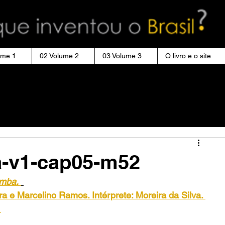
ume 1
02 Volume 2
03 Volume 3
O livro e o site
a-v1-cap05-m52
amba.
ira e Marcelino Ramos. Intérprete: Moreira da Silva. 