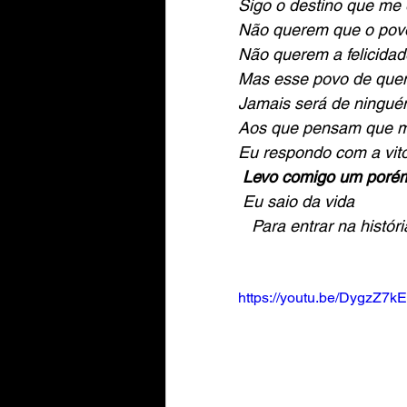
Sigo o destino que me 
Não querem que o povo
Não querem a felicidad
Mas esse povo de quem
Jamais será de ningu
Aos que pensam que m
Eu respondo com a vitó
Levo comigo um poré
Eu saio da vida
   Para entrar na históri
https://youtu.be/DygzZ7k