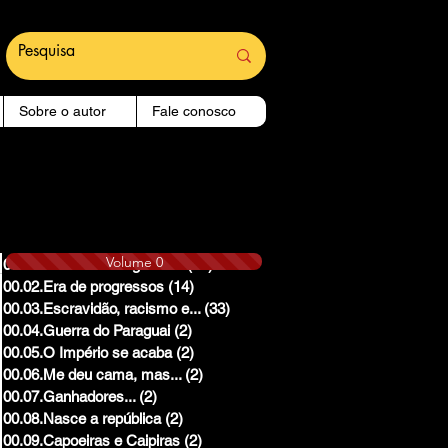
Sobre o autor
Fale conosco
Volume 0
00.01.Reinado e Regencias
(14)
14 posts
00.02.Era de progressos
(14)
14 posts
00.03.Escravidão, racismo e...
(33)
33 posts
00.04.Guerra do Paraguai
(2)
2 posts
00.05.O Império se acaba
(2)
2 posts
00.06.Me deu cama, mas...
(2)
2 posts
00.07.Ganhadores...
(2)
2 posts
00.08.Nasce a república
(2)
2 posts
00.09.Capoeiras e Caipiras
(2)
2 posts