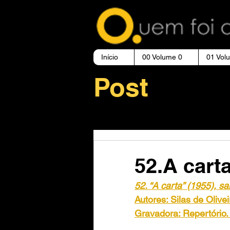
Início
00 Volume 0
01 Vol
Post
52.A cart
52. “A carta” (1955), s
Autores: Silas de Olive
Gravadora: Repertório.