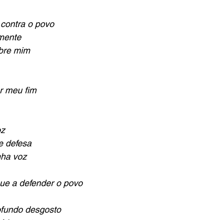
 contra o povo
mente
bre mim 
r meu fim
oz
e defesa
nha voz
ue a defender o povo
fundo desgosto 