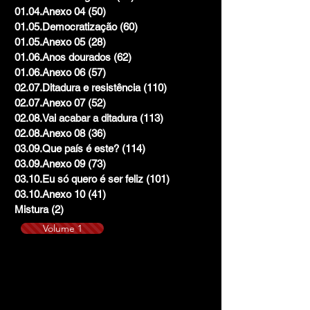
01.04.Anexo 04
(50)
50 posts
01.05.Democratização
(60)
60 posts
01.05.Anexo 05
(28)
28 posts
01.06.Anos dourados
(62)
62 posts
01.06.Anexo 06
(57)
57 posts
02.07.Ditadura e resistência
(110)
110 posts
02.07.Anexo 07
(52)
52 posts
02.08.Vai acabar a ditadura
(113)
113 posts
02.08.Anexo 08
(36)
36 posts
03.09.Que país é este?
(114)
114 posts
03.09.Anexo 09
(73)
73 posts
03.10.Eu só quero é ser feliz
(101)
101 posts
03.10.Anexo 10
(41)
41 posts
Mistura
(2)
2 posts
Volume 1