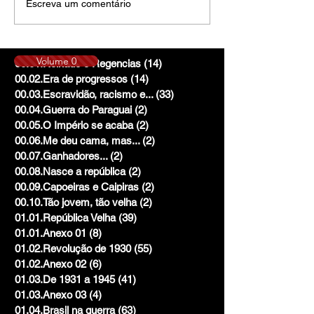
Escreva um comentário
Volume 0
00.01.Reinado e Regencias
(14)
14 posts
00.02.Era de progressos
(14)
14 posts
00.03.Escravidão, racismo e...
(33)
33 posts
00.04.Guerra do Paraguai
(2)
2 posts
00.05.O Império se acaba
(2)
2 posts
00.06.Me deu cama, mas...
(2)
2 posts
00.07.Ganhadores...
(2)
2 posts
00.08.Nasce a república
(2)
2 posts
00.09.Capoeiras e Caipiras
(2)
2 posts
00.10.Tão jovem, tão velha
(2)
2 posts
01.01.República Velha
(39)
39 posts
01.01.Anexo 01
(8)
8 posts
01.02.Revolução de 1930
(55)
55 posts
01.02.Anexo 02
(6)
6 posts
01.03.De 1931 a 1945
(41)
41 posts
01.03.Anexo 03
(4)
4 posts
01.04.Brasil na guerra
(63)
63 posts