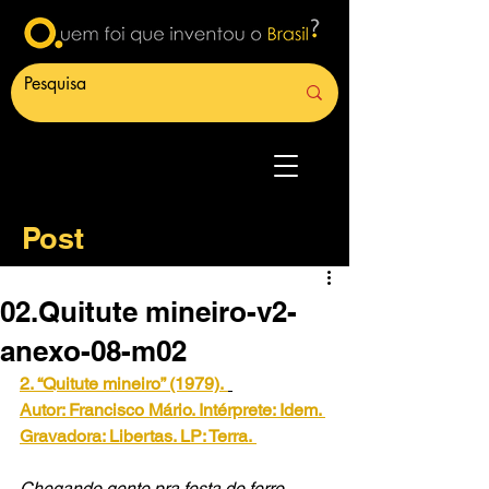
Post
02.Quitute mineiro-v2-
anexo-08-m02
2. “Quitute mineiro” (1979).
Autor: Francisco Mário. Intérprete: Idem. 
Gravadora: Libertas. LP: Terra.
Chegando gente pra festa do ferro