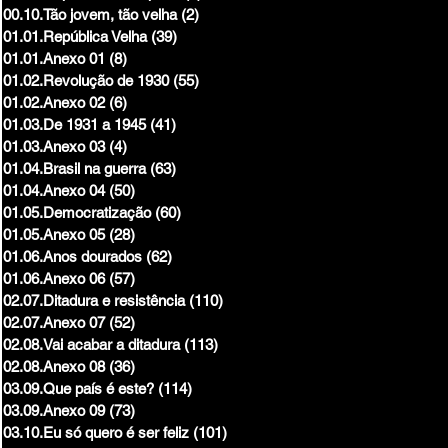
00.10.Tão jovem, tão velha
(2)
2 posts
01.01.República Velha
(39)
39 posts
01.01.Anexo 01
(8)
8 posts
01.02.Revolução de 1930
(55)
55 posts
01.02.Anexo 02
(6)
6 posts
01.03.De 1931 a 1945
(41)
41 posts
01.03.Anexo 03
(4)
4 posts
01.04.Brasil na guerra
(63)
63 posts
01.04.Anexo 04
(50)
50 posts
01.05.Democratização
(60)
60 posts
01.05.Anexo 05
(28)
28 posts
01.06.Anos dourados
(62)
62 posts
01.06.Anexo 06
(57)
57 posts
02.07.Ditadura e resistência
(110)
110 posts
02.07.Anexo 07
(52)
52 posts
02.08.Vai acabar a ditadura
(113)
113 posts
02.08.Anexo 08
(36)
36 posts
03.09.Que país é este?
(114)
114 posts
03.09.Anexo 09
(73)
73 posts
03.10.Eu só quero é ser feliz
(101)
101 posts