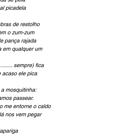
al picadela
bras de restolho
hem o zum-zum
 de pança rajada
ca em qualquer um
....... sempre) fica
e acaso ele pica
 a mosquitinha: 
amos passear.
o me entorne o caldo
lá nos vem pegar
apariga