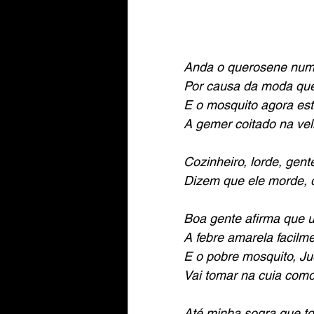
Anda o querosene num
Por causa da moda que
E o mosquito agora es
A gemer coitado na ve
Cozinheiro, lorde, gent
Dizem que ele morde, 
Boa gente afirma que 
A febre amarela facilm
E o pobre mosquito, Ju
Vai tomar na cuia com
Até minha sogra que to