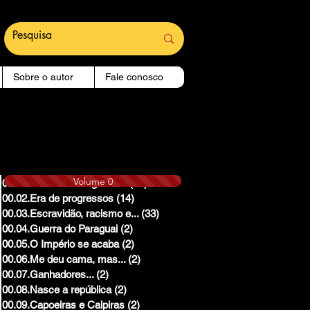
Sobre o autor
Fale conosco
Volume 0
00.01.Reinado e Regencias
(14)
14 posts
00.02.Era de progressos
(14)
14 posts
00.03.Escravidão, racismo e...
(33)
33 posts
00.04.Guerra do Paraguai
(2)
2 posts
00.05.O Império se acaba
(2)
2 posts
00.06.Me deu cama, mas...
(2)
2 posts
00.07.Ganhadores...
(2)
2 posts
00.08.Nasce a república
(2)
2 posts
00.09.Capoeiras e Caipiras
(2)
2 posts