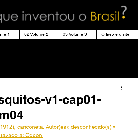
ume 1
02 Volume 2
03 Volume 3
O livro e o site
quitos-v1-cap01-
-m04
1912), cançoneta. Autor(es): desconhecido(s) • 
 Gravadora: Odeon 