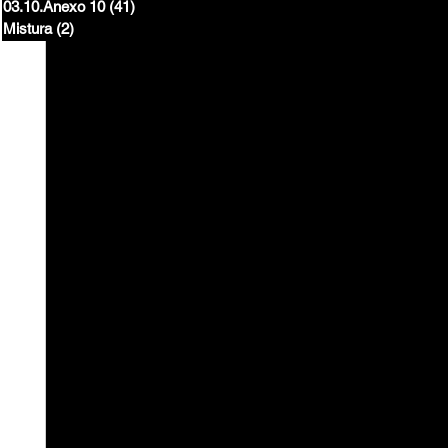
03.10.Anexo 10
(41)
41 posts
Mistura
(2)
2 posts