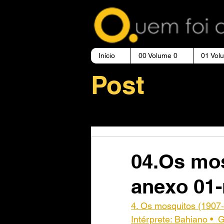
Início
00 Volume 0
01 Vol
Post
04.Os mos
anexo 01
4. Os mosquitos (1907‑
Intérprete: Bahiano • 