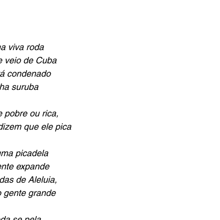
a viva roda
 veio de Cuba
tá condenado
lha suruba
e pobre ou rica,
dizem que ele pica
uma picadela
ente expande
das de Aleluia,
o gente grande
da se pela