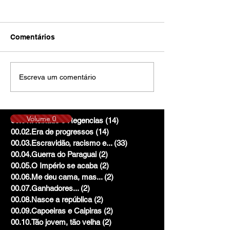
Comentários
Escreva um comentário
Volume 0
00.01.Reinado e Regencias
(14)
14 posts
00.02.Era de progressos
(14)
14 posts
00.03.Escravidão, racismo e...
(33)
33 posts
00.04.Guerra do Paraguai
(2)
2 posts
00.05.O Império se acaba
(2)
2 posts
00.06.Me deu cama, mas...
(2)
2 posts
00.07.Ganhadores...
(2)
2 posts
00.08.Nasce a república
(2)
2 posts
00.09.Capoeiras e Caipiras
(2)
2 posts
00.10.Tão jovem, tão velha
(2)
2 posts