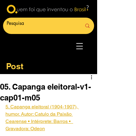
Post
05. Capanga eleitoral-v1-
cap01-m05
5. Capanga eleitoral (1904‑1907), 
humor. Autor: Catulo da Paixão 
Cearense • Intérprete: Barros •  
Gravadora: Odeon