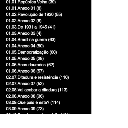
01.01.República Velha
(39)
39 posts
01.01.Anexo 01
(8)
8 posts
01.02.Revolução de 1930
(55)
55 posts
01.02.Anexo 02
(6)
6 posts
01.03.De 1931 a 1945
(41)
41 posts
01.03.Anexo 03
(4)
4 posts
01.04.Brasil na guerra
(63)
63 posts
01.04.Anexo 04
(50)
50 posts
01.05.Democratização
(60)
60 posts
01.05.Anexo 05
(28)
28 posts
01.06.Anos dourados
(62)
62 posts
01.06.Anexo 06
(57)
57 posts
02.07.Ditadura e resistência
(110)
110 posts
02.07.Anexo 07
(52)
52 posts
02.08.Vai acabar a ditadura
(113)
113 posts
02.08.Anexo 08
(36)
36 posts
03.09.Que país é este?
(114)
114 posts
03.09.Anexo 09
(73)
73 posts
03.10.Eu só quero é ser feliz
(101)
101 posts
03.10.Anexo 10
(41)
41 posts
Mistura
(2)
2 posts