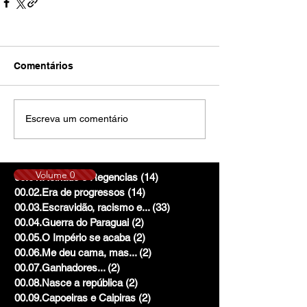
Comentários
Escreva um comentário
Volume 0
00.01.Reinado e Regencias
(14)
14 posts
00.02.Era de progressos
(14)
14 posts
00.03.Escravidão, racismo e...
(33)
33 posts
00.04.Guerra do Paraguai
(2)
2 posts
00.05.O Império se acaba
(2)
2 posts
00.06.Me deu cama, mas...
(2)
2 posts
00.07.Ganhadores...
(2)
2 posts
00.08.Nasce a república
(2)
2 posts
00.09.Capoeiras e Caipiras
(2)
2 posts