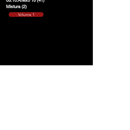
03.10.Anexo 10
(41)
41 posts
Mistura
(2)
2 posts
Volume 1