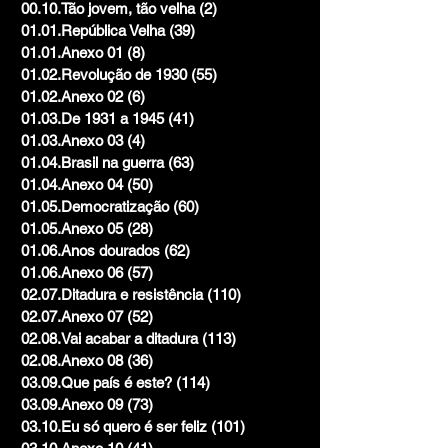
00.10.Tão jovem, tão velha
(2)
2 posts
01.01.República Velha
(39)
39 posts
01.01.Anexo 01
(8)
8 posts
01.02.Revolução de 1930
(55)
55 posts
01.02.Anexo 02
(6)
6 posts
01.03.De 1931 a 1945
(41)
41 posts
01.03.Anexo 03
(4)
4 posts
01.04.Brasil na guerra
(63)
63 posts
01.04.Anexo 04
(50)
50 posts
01.05.Democratização
(60)
60 posts
01.05.Anexo 05
(28)
28 posts
01.06.Anos dourados
(62)
62 posts
01.06.Anexo 06
(57)
57 posts
02.07.Ditadura e resistência
(110)
110 posts
02.07.Anexo 07
(52)
52 posts
02.08.Vai acabar a ditadura
(113)
113 posts
02.08.Anexo 08
(36)
36 posts
03.09.Que país é este?
(114)
114 posts
03.09.Anexo 09
(73)
73 posts
03.10.Eu só quero é ser feliz
(101)
101 posts