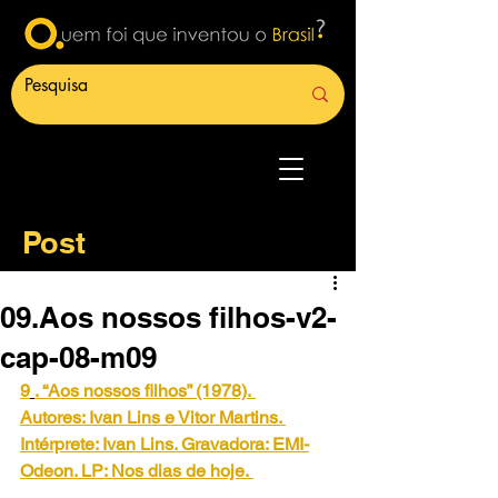
Post
09.Aos nossos filhos-v2-
cap-08-m09
9
. “Aos nossos filhos” (1978).
Autores: Ivan Lins e Vitor Martins. 
Intérprete: Ivan Lins. Gravadora: EMI-
Odeon. LP: Nos dias de hoje.