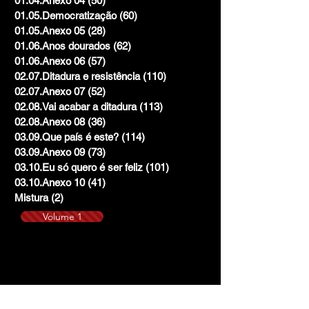
01.04.Anexo 04
(50)
50 posts
01.05.Democratização
(60)
60 posts
01.05.Anexo 05
(28)
28 posts
01.06.Anos dourados
(62)
62 posts
01.06.Anexo 06
(57)
57 posts
02.07.Ditadura e resistência
(110)
110 posts
02.07.Anexo 07
(52)
52 posts
02.08.Vai acabar a ditadura
(113)
113 posts
02.08.Anexo 08
(36)
36 posts
03.09.Que país é este?
(114)
114 posts
03.09.Anexo 09
(73)
73 posts
03.10.Eu só quero é ser feliz
(101)
101 posts
03.10.Anexo 10
(41)
41 posts
Mistura
(2)
2 posts
Volume 1