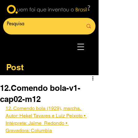
Post
12.Comendo bola-v1-
cap02-m12
12. Comendo bola (1929), marcha. 
Autor: Hekel Tavares e Luiz Peixoto • 
Intérprete: Jaime  Redondo • 
Gravadora: Columbia