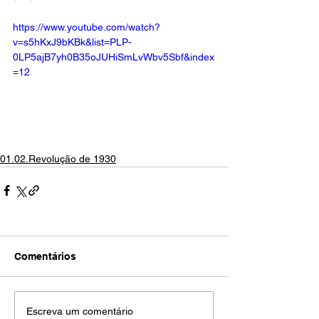
https://www.youtube.com/watch?
v=s5hKxJ9bKBk&list=PLP-
0LP5ajB7yh0B35oJUHiSmLvWbv5Sbf&index
=12
01.02.Revolução de 1930
Comentários
Escreva um comentário