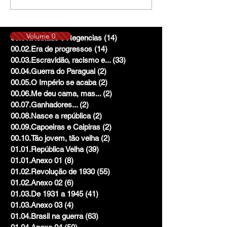
Volume 0
00.01.Reinado e Regencias
(14)
14 posts
00.02.Era de progressos
(14)
14 posts
00.03.Escravidão, racismo e...
(33)
33 posts
00.04.Guerra do Paraguai
(2)
2 posts
00.05.O Império se acaba
(2)
2 posts
00.06.Me deu cama, mas...
(2)
2 posts
00.07.Ganhadores...
(2)
2 posts
00.08.Nasce a república
(2)
2 posts
00.09.Capoeiras e Caipiras
(2)
2 posts
00.10.Tão jovem, tão velha
(2)
2 posts
01.01.República Velha
(39)
39 posts
01.01.Anexo 01
(8)
8 posts
01.02.Revolução de 1930
(55)
55 posts
01.02.Anexo 02
(6)
6 posts
01.03.De 1931 a 1945
(41)
41 posts
01.03.Anexo 03
(4)
4 posts
01.04.Brasil na guerra
(63)
63 posts