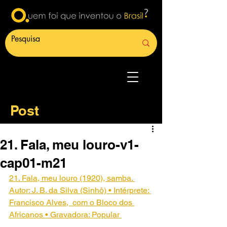
Post
21. Fala, meu louro-v1-
cap01-m21
21. Fala, meu louro (1920), samba. 
Autor: J. B. da Silva (Sinhô) • Intérprete: 
Francisco Alves,  com o Bloco dos 
Africanos • Gravadora: Popular 