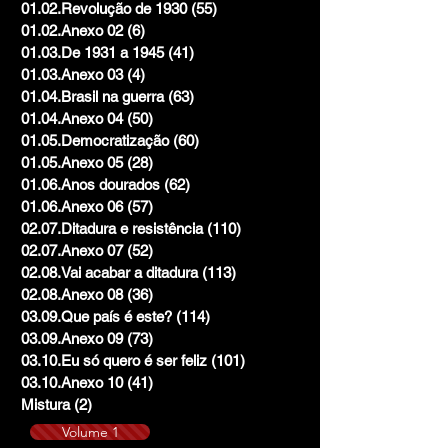
01.02.Revolução de 1930
(55)
55 posts
01.02.Anexo 02
(6)
6 posts
01.03.De 1931 a 1945
(41)
41 posts
01.03.Anexo 03
(4)
4 posts
01.04.Brasil na guerra
(63)
63 posts
01.04.Anexo 04
(50)
50 posts
01.05.Democratização
(60)
60 posts
01.05.Anexo 05
(28)
28 posts
01.06.Anos dourados
(62)
62 posts
01.06.Anexo 06
(57)
57 posts
02.07.Ditadura e resistência
(110)
110 posts
02.07.Anexo 07
(52)
52 posts
02.08.Vai acabar a ditadura
(113)
113 posts
02.08.Anexo 08
(36)
36 posts
03.09.Que país é este?
(114)
114 posts
03.09.Anexo 09
(73)
73 posts
03.10.Eu só quero é ser feliz
(101)
101 posts
03.10.Anexo 10
(41)
41 posts
Mistura
(2)
2 posts
Volume 1