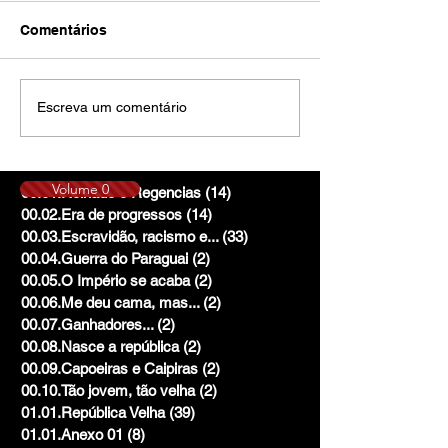
Comentários
Escreva um comentário
Volume 0
00.01.Reinado e Regencias
(14)
14 posts
00.02.Era de progressos
(14)
14 posts
00.03.Escravidão, racismo e...
(33)
33 posts
00.04.Guerra do Paraguai
(2)
2 posts
00.05.O Império se acaba
(2)
2 posts
00.06.Me deu cama, mas...
(2)
2 posts
00.07.Ganhadores...
(2)
2 posts
00.08.Nasce a república
(2)
2 posts
00.09.Capoeiras e Caipiras
(2)
2 posts
00.10.Tão jovem, tão velha
(2)
2 posts
01.01.República Velha
(39)
39 posts
01.01.Anexo 01
(8)
8 posts