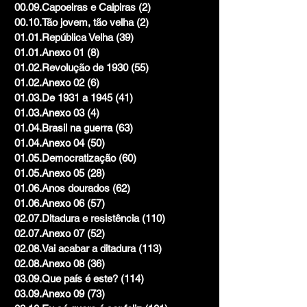
00.09.Capoeiras e Caipiras
(2)
2 posts
00.10.Tão jovem, tão velha
(2)
2 posts
01.01.República Velha
(39)
39 posts
01.01.Anexo 01
(8)
8 posts
01.02.Revolução de 1930
(55)
55 posts
01.02.Anexo 02
(6)
6 posts
01.03.De 1931 a 1945
(41)
41 posts
01.03.Anexo 03
(4)
4 posts
01.04.Brasil na guerra
(63)
63 posts
01.04.Anexo 04
(50)
50 posts
01.05.Democratização
(60)
60 posts
01.05.Anexo 05
(28)
28 posts
01.06.Anos dourados
(62)
62 posts
01.06.Anexo 06
(57)
57 posts
02.07.Ditadura e resistência
(110)
110 posts
02.07.Anexo 07
(52)
52 posts
02.08.Vai acabar a ditadura
(113)
113 posts
02.08.Anexo 08
(36)
36 posts
03.09.Que país é este?
(114)
114 posts
03.09.Anexo 09
(73)
73 posts