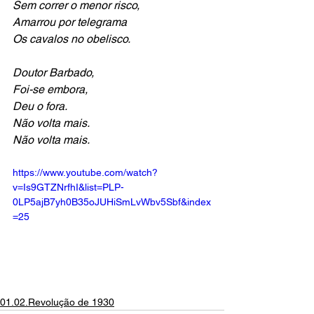
Sem correr o menor risco,
Amarrou por telegrama
Os cavalos no obelisco. 
Doutor Barbado,
Foi-se embora,
Deu o fora.
Não volta mais.
Não volta mais.
https://www.youtube.com/watch?
v=Is9GTZNrfhI&list=PLP-
0LP5ajB7yh0B35oJUHiSmLvWbv5Sbf&index
=25
01.02.Revolução de 1930