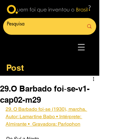
Post
29.O Barbado foi‑se-v1-
cap02-m29
29. O Barbado foi‑se (1930), marcha. 
Autor: Lamartine Babo • Intérprete: 
Almirante •  Gravadora: Parlophon
De Sul a Norte,