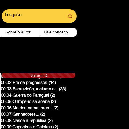
Sobre o autor
Fale conosco
Volume 0
00.01.Reinado e Regencias
(14)
14 posts
00.02.Era de progressos
(14)
14 posts
00.03.Escravidão, racismo e...
(33)
33 posts
00.04.Guerra do Paraguai
(2)
2 posts
00.05.O Império se acaba
(2)
2 posts
00.06.Me deu cama, mas...
(2)
2 posts
00.07.Ganhadores...
(2)
2 posts
00.08.Nasce a república
(2)
2 posts
00.09.Capoeiras e Caipiras
(2)
2 posts