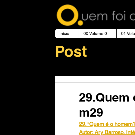
Início
00 Volume 0
01 Vol
Post
29.Quem 
m29
29. “Quem é o homem?”
Autor: Ary Barroso. In