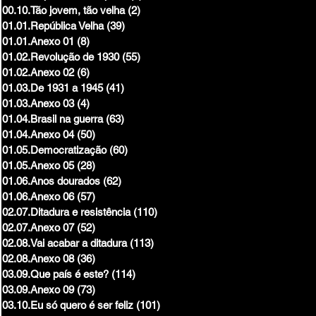
00.10.Tão jovem, tão velha
(2)
2 posts
01.01.República Velha
(39)
39 posts
01.01.Anexo 01
(8)
8 posts
01.02.Revolução de 1930
(55)
55 posts
01.02.Anexo 02
(6)
6 posts
01.03.De 1931 a 1945
(41)
41 posts
01.03.Anexo 03
(4)
4 posts
01.04.Brasil na guerra
(63)
63 posts
01.04.Anexo 04
(50)
50 posts
01.05.Democratização
(60)
60 posts
01.05.Anexo 05
(28)
28 posts
01.06.Anos dourados
(62)
62 posts
01.06.Anexo 06
(57)
57 posts
02.07.Ditadura e resistência
(110)
110 posts
02.07.Anexo 07
(52)
52 posts
02.08.Vai acabar a ditadura
(113)
113 posts
02.08.Anexo 08
(36)
36 posts
03.09.Que país é este?
(114)
114 posts
03.09.Anexo 09
(73)
73 posts
03.10.Eu só quero é ser feliz
(101)
101 posts