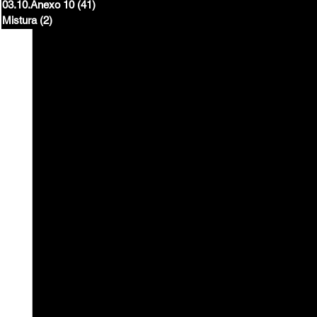
03.10.Anexo 10
(41)
41 posts
Mistura
(2)
2 posts