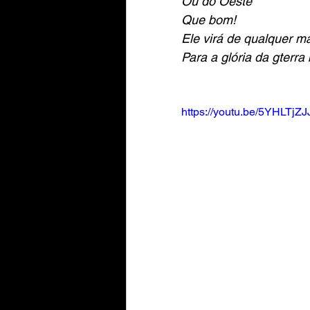
Ou do Oeste
Que bom!
Ele virá de qualquer m
Para a glória da gterra 
https://youtu.be/5YHLTjZJ