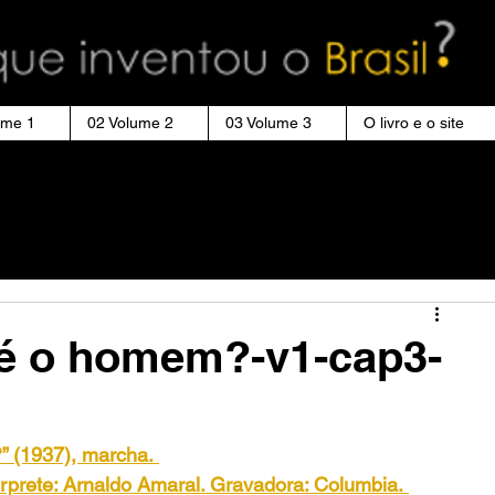
ume 1
02 Volume 2
03 Volume 3
O livro e o site
é o homem?-v1-cap3-
 (1937), marcha.
térprete: Arnaldo Amaral. Gravadora: Columbia.