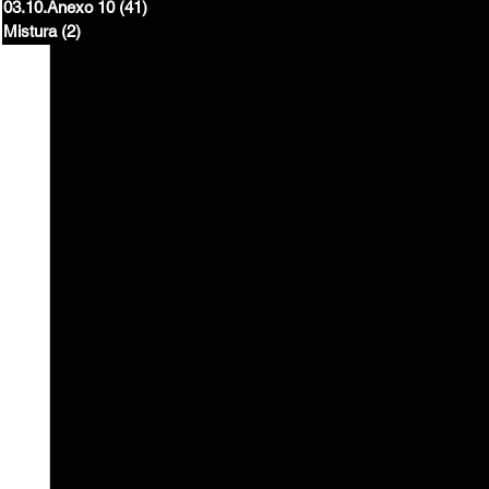
03.10.Anexo 10
(41)
41 posts
Mistura
(2)
2 posts