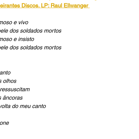
irantes Discos. LP: Raul Ellwanger
moso e vivo
pele dos soldados mortos   
moso e insisto
pele dos soldados mortos   
anto
s olhos
ressuscitam
s âncoras
volta do meu canto
sone