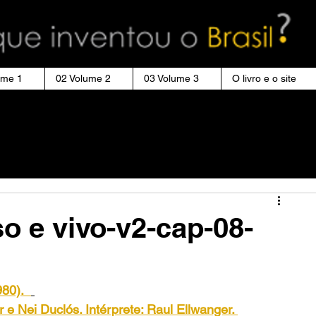
ume 1
02 Volume 2
03 Volume 3
O livro e o site
o e vivo-v2-cap-08-
980).
 e Nei Duclós. Intérprete: Raul Ellwanger. 