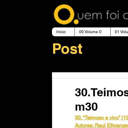
Início
00 Volume 0
01 Vol
Post
30.Teimos
m30
30. “Teimoso e vivo” (1
Autores: Raul Ellwanger