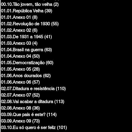
00.10.Tão jovem, tão velha
(2)
2 posts
01.01.República Velha
(39)
39 posts
01.01.Anexo 01
(8)
8 posts
01.02.Revolução de 1930
(55)
55 posts
01.02.Anexo 02
(6)
6 posts
01.03.De 1931 a 1945
(41)
41 posts
01.03.Anexo 03
(4)
4 posts
01.04.Brasil na guerra
(63)
63 posts
01.04.Anexo 04
(50)
50 posts
01.05.Democratização
(60)
60 posts
01.05.Anexo 05
(28)
28 posts
01.06.Anos dourados
(62)
62 posts
01.06.Anexo 06
(57)
57 posts
02.07.Ditadura e resistência
(110)
110 posts
02.07.Anexo 07
(52)
52 posts
02.08.Vai acabar a ditadura
(113)
113 posts
02.08.Anexo 08
(36)
36 posts
03.09.Que país é este?
(114)
114 posts
03.09.Anexo 09
(73)
73 posts
03.10.Eu só quero é ser feliz
(101)
101 posts