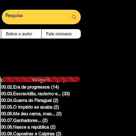
Sobre o autor
Fale conosco
Volume 0
00.01.Reinado e Regencias
(14)
14 posts
00.02.Era de progressos
(14)
14 posts
00.03.Escravidão, racismo e...
(33)
33 posts
00.04.Guerra do Paraguai
(2)
2 posts
00.05.O Império se acaba
(2)
2 posts
00.06.Me deu cama, mas...
(2)
2 posts
00.07.Ganhadores...
(2)
2 posts
00.08.Nasce a república
(2)
2 posts
00.09.Capoeiras e Caipiras
(2)
2 posts