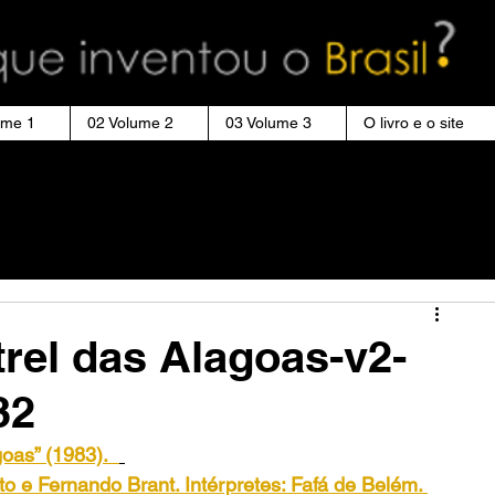
ume 1
02 Volume 2
03 Volume 3
O livro e o site
rel das Alagoas-v2-
32
goas” (1983).
o e Fernando Brant. Intérpretes: Fafá de Belém. 