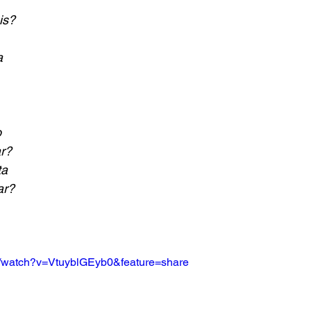
is?
a
o
r?
ta
ar?
om/watch?v=VtuyblGEyb0&feature=share