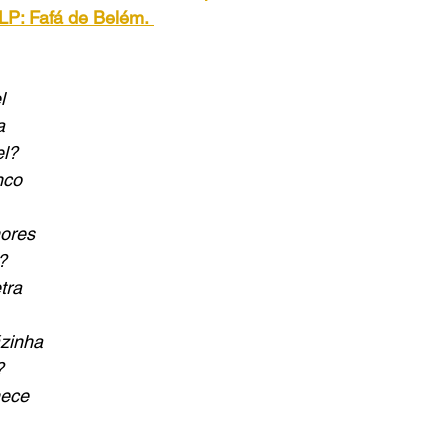
LP: Fafá de Belém.
l
a
el?
nco
ores
?
tra
zinha
?
hece