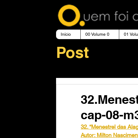
Início
00 Volume 0
01 Vol
Post
32.Menest
cap-08-m
32. “Menestrel das Ala
Autor: Milton Nasciment