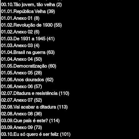
00.10.Tão jovem, tão velha
(2)
2 posts
01.01.República Velha
(39)
39 posts
01.01.Anexo 01
(8)
8 posts
01.02.Revolução de 1930
(55)
55 posts
01.02.Anexo 02
(6)
6 posts
01.03.De 1931 a 1945
(41)
41 posts
01.03.Anexo 03
(4)
4 posts
01.04.Brasil na guerra
(63)
63 posts
01.04.Anexo 04
(50)
50 posts
01.05.Democratização
(60)
60 posts
01.05.Anexo 05
(28)
28 posts
01.06.Anos dourados
(62)
62 posts
01.06.Anexo 06
(57)
57 posts
02.07.Ditadura e resistência
(110)
110 posts
02.07.Anexo 07
(52)
52 posts
02.08.Vai acabar a ditadura
(113)
113 posts
02.08.Anexo 08
(36)
36 posts
03.09.Que país é este?
(114)
114 posts
03.09.Anexo 09
(73)
73 posts
03.10.Eu só quero é ser feliz
(101)
101 posts