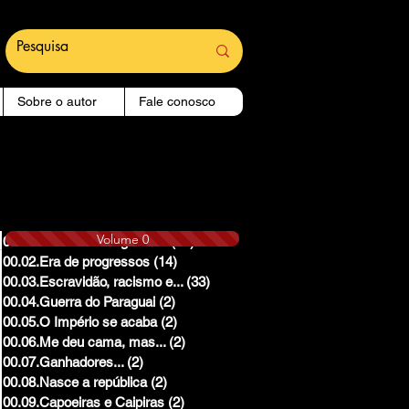
Sobre o autor
Fale conosco
Volume 0
00.01.Reinado e Regencias
(14)
14 posts
00.02.Era de progressos
(14)
14 posts
00.03.Escravidão, racismo e...
(33)
33 posts
00.04.Guerra do Paraguai
(2)
2 posts
00.05.O Império se acaba
(2)
2 posts
00.06.Me deu cama, mas...
(2)
2 posts
00.07.Ganhadores...
(2)
2 posts
00.08.Nasce a república
(2)
2 posts
00.09.Capoeiras e Caipiras
(2)
2 posts