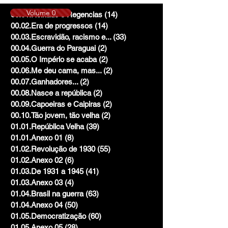
Volume 0
00.01.Reinado e Regencias
(14)
14 posts
00.02.Era de progressos
(14)
14 posts
00.03.Escravidão, racismo e...
(33)
33 posts
00.04.Guerra do Paraguai
(2)
2 posts
00.05.O Império se acaba
(2)
2 posts
00.06.Me deu cama, mas...
(2)
2 posts
00.07.Ganhadores...
(2)
2 posts
00.08.Nasce a república
(2)
2 posts
00.09.Capoeiras e Caipiras
(2)
2 posts
00.10.Tão jovem, tão velha
(2)
2 posts
01.01.República Velha
(39)
39 posts
01.01.Anexo 01
(8)
8 posts
01.02.Revolução de 1930
(55)
55 posts
01.02.Anexo 02
(6)
6 posts
01.03.De 1931 a 1945
(41)
41 posts
01.03.Anexo 03
(4)
4 posts
01.04.Brasil na guerra
(63)
63 posts
01.04.Anexo 04
(50)
50 posts
01.05.Democratização
(60)
60 posts
01.05.Anexo 05
(28)
28 posts