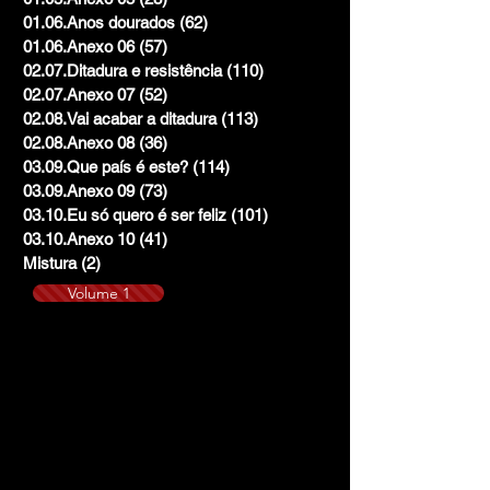
01.06.Anos dourados
(62)
62 posts
01.06.Anexo 06
(57)
57 posts
02.07.Ditadura e resistência
(110)
110 posts
02.07.Anexo 07
(52)
52 posts
02.08.Vai acabar a ditadura
(113)
113 posts
02.08.Anexo 08
(36)
36 posts
03.09.Que país é este?
(114)
114 posts
03.09.Anexo 09
(73)
73 posts
03.10.Eu só quero é ser feliz
(101)
101 posts
03.10.Anexo 10
(41)
41 posts
Mistura
(2)
2 posts
Volume 1