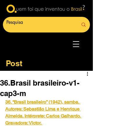
Post
36.Brasil brasileiro-v1-
cap3-m
36. “Brasil brasileiro” (1942), samba.
Autores: Sebastião Lima e Henrique 
Almeida. Intérprete: Carlos Galhardo. 
Gravadora: Victor.