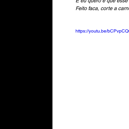
E eu quero é que esse 
Feito faca, corte a car
https://youtu.be/bCPvpC