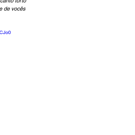
canto torto
ne de vocês
QCJo0