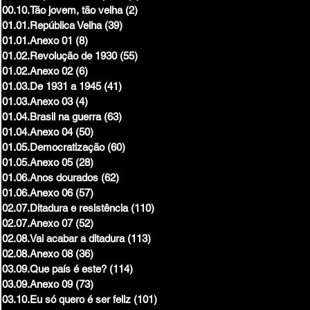
00.10.Tão jovem, tão velha
(2)
2 posts
01.01.República Velha
(39)
39 posts
01.01.Anexo 01
(8)
8 posts
01.02.Revolução de 1930
(55)
55 posts
01.02.Anexo 02
(6)
6 posts
01.03.De 1931 a 1945
(41)
41 posts
01.03.Anexo 03
(4)
4 posts
01.04.Brasil na guerra
(63)
63 posts
01.04.Anexo 04
(50)
50 posts
01.05.Democratização
(60)
60 posts
01.05.Anexo 05
(28)
28 posts
01.06.Anos dourados
(62)
62 posts
01.06.Anexo 06
(57)
57 posts
02.07.Ditadura e resistência
(110)
110 posts
02.07.Anexo 07
(52)
52 posts
02.08.Vai acabar a ditadura
(113)
113 posts
02.08.Anexo 08
(36)
36 posts
03.09.Que país é este?
(114)
114 posts
03.09.Anexo 09
(73)
73 posts
03.10.Eu só quero é ser feliz
(101)
101 posts