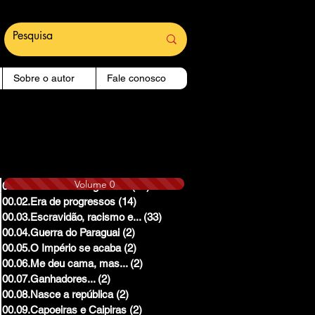
Sobre o autor
Fale conosco
Volume 0
00.01.Reinado e Regencias
(14)
14 posts
00.02.Era de progressos
(14)
14 posts
00.03.Escravidão, racismo e...
(33)
33 posts
00.04.Guerra do Paraguai
(2)
2 posts
00.05.O Império se acaba
(2)
2 posts
00.06.Me deu cama, mas...
(2)
2 posts
00.07.Ganhadores...
(2)
2 posts
00.08.Nasce a república
(2)
2 posts
00.09.Capoeiras e Caipiras
(2)
2 posts