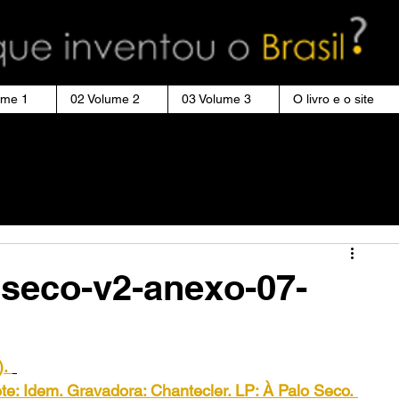
ume 1
02 Volume 2
03 Volume 3
O livro e o site
 seco-v2-anexo-07-
).
rete: Idem. Gravadora: Chantecler. LP: À Palo Seco.