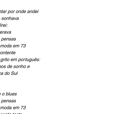
tar por onde andei
 sonhava
rei:
erava
, pensas
 moda em 73
ontente
rito em português:
anos de sonho e
a do Sul
,
 o blues
, pensas
 moda em 73