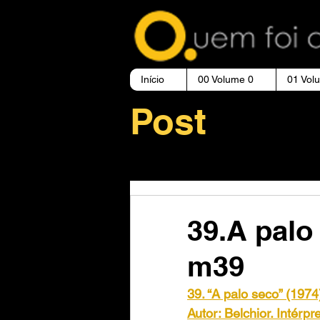
Início
00 Volume 0
01 Vol
Post
39.A palo
m39
39. “A palo seco” (1974
Autor: Belchior. Intérp