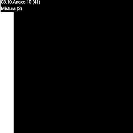
03.10.Anexo 10
(41)
41 posts
Mistura
(2)
2 posts