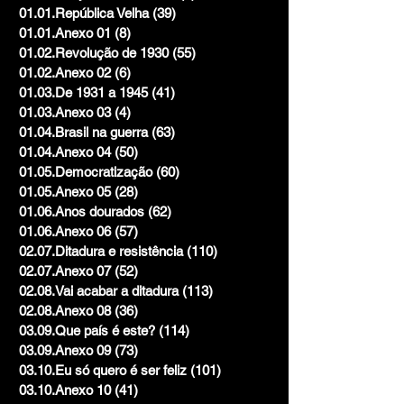
01.01.República Velha
(39)
39 posts
01.01.Anexo 01
(8)
8 posts
01.02.Revolução de 1930
(55)
55 posts
01.02.Anexo 02
(6)
6 posts
01.03.De 1931 a 1945
(41)
41 posts
01.03.Anexo 03
(4)
4 posts
01.04.Brasil na guerra
(63)
63 posts
01.04.Anexo 04
(50)
50 posts
01.05.Democratização
(60)
60 posts
01.05.Anexo 05
(28)
28 posts
01.06.Anos dourados
(62)
62 posts
01.06.Anexo 06
(57)
57 posts
02.07.Ditadura e resistência
(110)
110 posts
02.07.Anexo 07
(52)
52 posts
02.08.Vai acabar a ditadura
(113)
113 posts
02.08.Anexo 08
(36)
36 posts
03.09.Que país é este?
(114)
114 posts
03.09.Anexo 09
(73)
73 posts
03.10.Eu só quero é ser feliz
(101)
101 posts
03.10.Anexo 10
(41)
41 posts