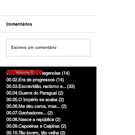
Comentários
Escreva um comentário
Volume 0
00.01.Reinado e Regencias
(14)
14 posts
00.02.Era de progressos
(14)
14 posts
00.03.Escravidão, racismo e...
(33)
33 posts
00.04.Guerra do Paraguai
(2)
2 posts
00.05.O Império se acaba
(2)
2 posts
00.06.Me deu cama, mas...
(2)
2 posts
00.07.Ganhadores...
(2)
2 posts
00.08.Nasce a república
(2)
2 posts
00.09.Capoeiras e Caipiras
(2)
2 posts
00.10.Tão jovem, tão velha
(2)
2 posts