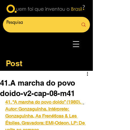
Post
41.A marcha do povo
doido-v2-cap-08-m41
41. “A marcha do povo doido” (1980). 
Autor: Gonzaguinha. Intérprete: 
Gonzaguinha, As Frenéticas & Les 
Étoiles. Gravadora: EMI-Odeon. LP: De 
volta ao começo.