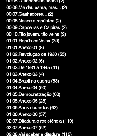
00.05.O Império se acaba
(2)
2 posts
00.06.Me deu cama, mas...
(2)
2 posts
00.07.Ganhadores...
(2)
2 posts
00.08.Nasce a república
(2)
2 posts
00.09.Capoeiras e Caipiras
(2)
2 posts
00.10.Tão jovem, tão velha
(2)
2 posts
01.01.República Velha
(39)
39 posts
01.01.Anexo 01
(8)
8 posts
01.02.Revolução de 1930
(55)
55 posts
01.02.Anexo 02
(6)
6 posts
01.03.De 1931 a 1945
(41)
41 posts
01.03.Anexo 03
(4)
4 posts
01.04.Brasil na guerra
(63)
63 posts
01.04.Anexo 04
(50)
50 posts
01.05.Democratização
(60)
60 posts
01.05.Anexo 05
(28)
28 posts
01.06.Anos dourados
(62)
62 posts
01.06.Anexo 06
(57)
57 posts
02.07.Ditadura e resistência
(110)
110 posts
02.07.Anexo 07
(52)
52 posts
02.08.Vai acabar a ditadura
(113)
113 posts