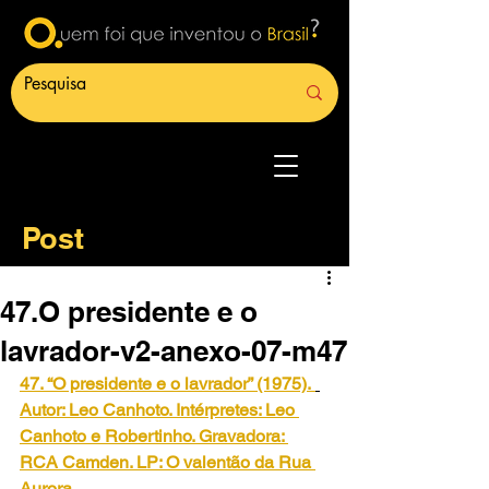
Post
47.O presidente e o
lavrador-v2-anexo-07-m47
47. “O presidente e o lavrador” (1975).
Autor: Leo Canhoto. Intérpretes: Leo 
Canhoto e Robertinho. Gravadora: 
RCA Camden. LP: O valentão da Rua 
Aurora. 