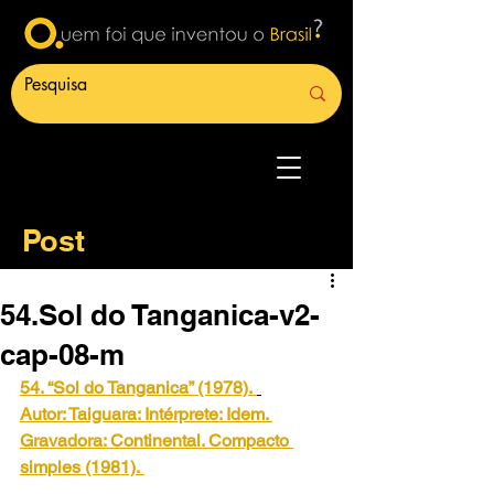
Post
54.Sol do Tanganica-v2-
cap-08-m
54. “Sol do Tanganica” (1978).
Autor: Taiguara: Intérprete: Idem. 
Gravadora: Continental. Compacto 
simples (1981).