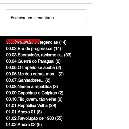
Escreva um comentário
Volume 0
00.01.Reinado e Regencias
(14)
14 posts
00.02.Era de progressos
(14)
14 posts
00.03.Escravidão, racismo e...
(33)
33 posts
00.04.Guerra do Paraguai
(2)
2 posts
00.05.O Império se acaba
(2)
2 posts
00.06.Me deu cama, mas...
(2)
2 posts
00.07.Ganhadores...
(2)
2 posts
00.08.Nasce a república
(2)
2 posts
00.09.Capoeiras e Caipiras
(2)
2 posts
00.10.Tão jovem, tão velha
(2)
2 posts
01.01.República Velha
(39)
39 posts
01.01.Anexo 01
(8)
8 posts
01.02.Revolução de 1930
(55)
55 posts
01.02.Anexo 02
(6)
6 posts