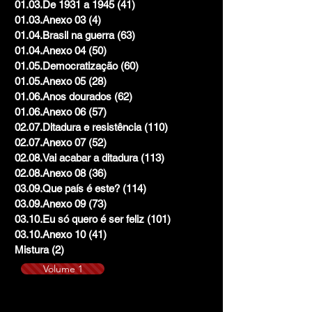
01.03.De 1931 a 1945
(41)
41 posts
01.03.Anexo 03
(4)
4 posts
01.04.Brasil na guerra
(63)
63 posts
01.04.Anexo 04
(50)
50 posts
01.05.Democratização
(60)
60 posts
01.05.Anexo 05
(28)
28 posts
01.06.Anos dourados
(62)
62 posts
01.06.Anexo 06
(57)
57 posts
02.07.Ditadura e resistência
(110)
110 posts
02.07.Anexo 07
(52)
52 posts
02.08.Vai acabar a ditadura
(113)
113 posts
02.08.Anexo 08
(36)
36 posts
03.09.Que país é este?
(114)
114 posts
03.09.Anexo 09
(73)
73 posts
03.10.Eu só quero é ser feliz
(101)
101 posts
03.10.Anexo 10
(41)
41 posts
Mistura
(2)
2 posts
Volume 1