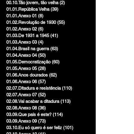
00.10.Tão jovem, tão velha
(2)
2 posts
01.01.República Velha
(39)
39 posts
01.01.Anexo 01
(8)
8 posts
01.02.Revolução de 1930
(55)
55 posts
01.02.Anexo 02
(6)
6 posts
01.03.De 1931 a 1945
(41)
41 posts
01.03.Anexo 03
(4)
4 posts
01.04.Brasil na guerra
(63)
63 posts
01.04.Anexo 04
(50)
50 posts
01.05.Democratização
(60)
60 posts
01.05.Anexo 05
(28)
28 posts
01.06.Anos dourados
(62)
62 posts
01.06.Anexo 06
(57)
57 posts
02.07.Ditadura e resistência
(110)
110 posts
02.07.Anexo 07
(52)
52 posts
02.08.Vai acabar a ditadura
(113)
113 posts
02.08.Anexo 08
(36)
36 posts
03.09.Que país é este?
(114)
114 posts
03.09.Anexo 09
(73)
73 posts
03.10.Eu só quero é ser feliz
(101)
101 posts