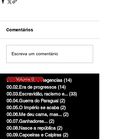
Comentários
Escreva um comentário
Volume 0
00.01.Reinado e Regencias
(14)
14 posts
00.02.Era de progressos
(14)
14 posts
00.03.Escravidão, racismo e...
(33)
33 posts
00.04.Guerra do Paraguai
(2)
2 posts
00.05.O Império se acaba
(2)
2 posts
00.06.Me deu cama, mas...
(2)
2 posts
00.07.Ganhadores...
(2)
2 posts
00.08.Nasce a república
(2)
2 posts
00.09.Capoeiras e Caipiras
(2)
2 posts