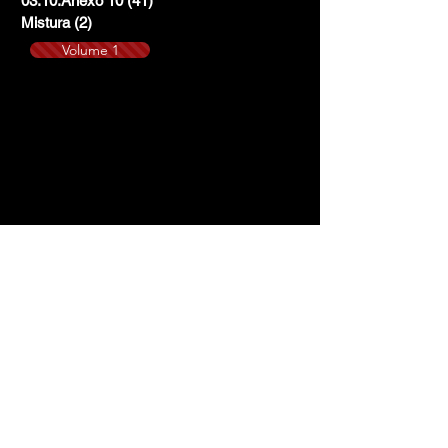
03.10.Anexo 10
(41)
41 posts
Mistura
(2)
2 posts
Volume 1