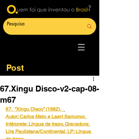
Post
67.Xingu Disco-v2-cap-08-
m67
67.  “Xingu Disco” (1982).
Autor: Carlos Melo e Laert Sarrumor. 
Intérprete: Língua de trapo. Gravadora: 
Lira Paulistana/Continental. LP: Língua 
de trapo.