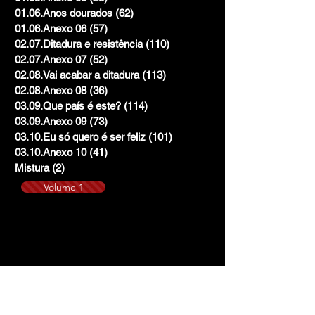
01.06.Anos dourados
(62)
62 posts
01.06.Anexo 06
(57)
57 posts
02.07.Ditadura e resistência
(110)
110 posts
02.07.Anexo 07
(52)
52 posts
02.08.Vai acabar a ditadura
(113)
113 posts
02.08.Anexo 08
(36)
36 posts
03.09.Que país é este?
(114)
114 posts
03.09.Anexo 09
(73)
73 posts
03.10.Eu só quero é ser feliz
(101)
101 posts
03.10.Anexo 10
(41)
41 posts
Mistura
(2)
2 posts
Volume 1