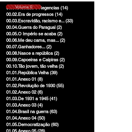
Volume 0
00.01.Reinado e Regencias
(14)
14 posts
00.02.Era de progressos
(14)
14 posts
00.03.Escravidão, racismo e...
(33)
33 posts
00.04.Guerra do Paraguai
(2)
2 posts
00.05.O Império se acaba
(2)
2 posts
00.06.Me deu cama, mas...
(2)
2 posts
00.07.Ganhadores...
(2)
2 posts
00.08.Nasce a república
(2)
2 posts
00.09.Capoeiras e Caipiras
(2)
2 posts
00.10.Tão jovem, tão velha
(2)
2 posts
01.01.República Velha
(39)
39 posts
01.01.Anexo 01
(8)
8 posts
01.02.Revolução de 1930
(55)
55 posts
01.02.Anexo 02
(6)
6 posts
01.03.De 1931 a 1945
(41)
41 posts
01.03.Anexo 03
(4)
4 posts
01.04.Brasil na guerra
(63)
63 posts
01.04.Anexo 04
(50)
50 posts
01.05.Democratização
(60)
60 posts
01.05.Anexo 05
(28)
28 posts