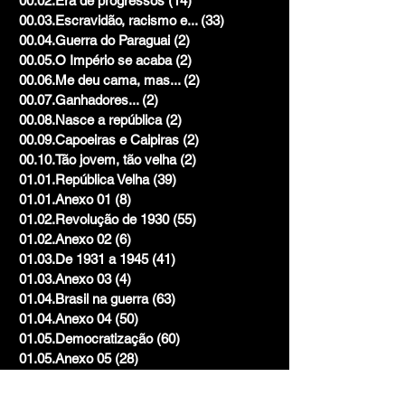
00.02.Era de progressos
(14)
14 posts
00.03.Escravidão, racismo e...
(33)
33 posts
00.04.Guerra do Paraguai
(2)
2 posts
00.05.O Império se acaba
(2)
2 posts
00.06.Me deu cama, mas...
(2)
2 posts
00.07.Ganhadores...
(2)
2 posts
00.08.Nasce a república
(2)
2 posts
00.09.Capoeiras e Caipiras
(2)
2 posts
00.10.Tão jovem, tão velha
(2)
2 posts
01.01.República Velha
(39)
39 posts
01.01.Anexo 01
(8)
8 posts
01.02.Revolução de 1930
(55)
55 posts
01.02.Anexo 02
(6)
6 posts
01.03.De 1931 a 1945
(41)
41 posts
01.03.Anexo 03
(4)
4 posts
01.04.Brasil na guerra
(63)
63 posts
01.04.Anexo 04
(50)
50 posts
01.05.Democratização
(60)
60 posts
01.05.Anexo 05
(28)
28 posts
01.06.Anos dourados
(62)
62 posts
01.06.Anexo 06
(57)
57 posts