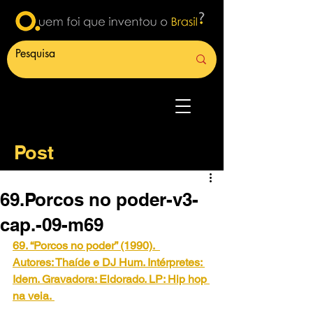
Post
69.Porcos no poder-v3-
cap.-09-m69
69. “Porcos no poder” (1990). 
Autores: Thaíde e DJ Hum. Intérpretes: 
Idem. Gravadora: Eldorado. LP: Hip hop 
na veia.