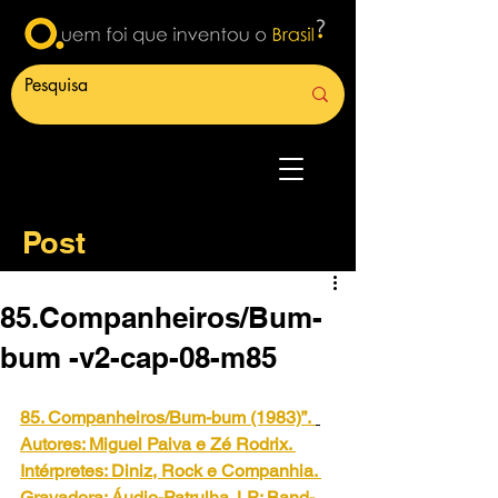
Post
85.Companheiros/Bum-
bum -v2-cap-08-m85
85. Companheiros/Bum-bum (1983)”.
Autores: Miguel Paiva e Zé Rodrix. 
Intérpretes: Diniz, Rock e Companhia. 
Gravadora: Áudio-Patrulha. LP: Band-