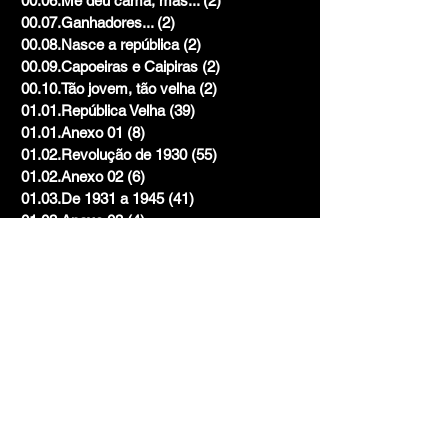
00.06.Me deu cama, mas...
(2)
2 posts
00.07.Ganhadores...
(2)
2 posts
00.08.Nasce a república
(2)
2 posts
00.09.Capoeiras e Caipiras
(2)
2 posts
00.10.Tão jovem, tão velha
(2)
2 posts
01.01.República Velha
(39)
39 posts
01.01.Anexo 01
(8)
8 posts
01.02.Revolução de 1930
(55)
55 posts
01.02.Anexo 02
(6)
6 posts
01.03.De 1931 a 1945
(41)
41 posts
01.03.Anexo 03
(4)
4 posts
01.04.Brasil na guerra
(63)
63 posts
01.04.Anexo 04
(50)
50 posts
01.05.Democratização
(60)
60 posts
01.05.Anexo 05
(28)
28 posts
01.06.Anos dourados
(62)
62 posts
01.06.Anexo 06
(57)
57 posts
02.07.Ditadura e resistência
(110)
110 posts
02.07.Anexo 07
(52)
52 posts
02.08.Vai acabar a ditadura
(113)
113 posts
02.08.Anexo 08
(36)
36 posts