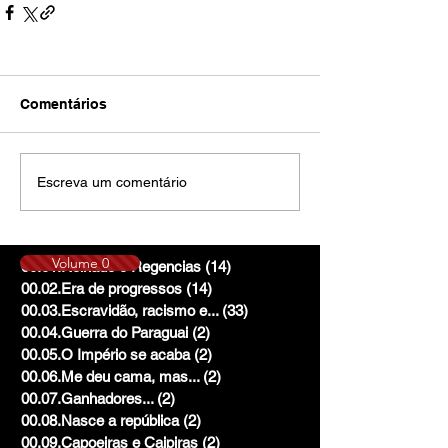
Comentários
Escreva um comentário
Volume 0
00.01.Reinado e Regencias
(14)
14 posts
00.02.Era de progressos
(14)
14 posts
00.03.Escravidão, racismo e...
(33)
33 posts
00.04.Guerra do Paraguai
(2)
2 posts
00.05.O Império se acaba
(2)
2 posts
00.06.Me deu cama, mas...
(2)
2 posts
00.07.Ganhadores...
(2)
2 posts
00.08.Nasce a república
(2)
2 posts
00.09.Capoeiras e Caipiras
(2)
2 posts