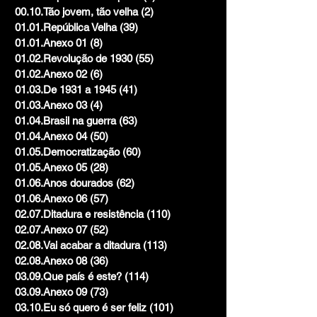
00.10.Tão jovem, tão velha
(2)
2 posts
01.01.República Velha
(39)
39 posts
01.01.Anexo 01
(8)
8 posts
01.02.Revolução de 1930
(55)
55 posts
01.02.Anexo 02
(6)
6 posts
01.03.De 1931 a 1945
(41)
41 posts
01.03.Anexo 03
(4)
4 posts
01.04.Brasil na guerra
(63)
63 posts
01.04.Anexo 04
(50)
50 posts
01.05.Democratização
(60)
60 posts
01.05.Anexo 05
(28)
28 posts
01.06.Anos dourados
(62)
62 posts
01.06.Anexo 06
(57)
57 posts
02.07.Ditadura e resistência
(110)
110 posts
02.07.Anexo 07
(52)
52 posts
02.08.Vai acabar a ditadura
(113)
113 posts
02.08.Anexo 08
(36)
36 posts
03.09.Que país é este?
(114)
114 posts
03.09.Anexo 09
(73)
73 posts
03.10.Eu só quero é ser feliz
(101)
101 posts