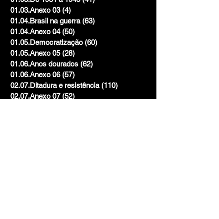
01.03.Anexo 03
(4)
4 posts
01.04.Brasil na guerra
(63)
63 posts
01.04.Anexo 04
(50)
50 posts
01.05.Democratização
(60)
60 posts
01.05.Anexo 05
(28)
28 posts
01.06.Anos dourados
(62)
62 posts
01.06.Anexo 06
(57)
57 posts
02.07.Ditadura e resistência
(110)
110 posts
02.07.Anexo 07
(52)
52 posts
02.08.Vai acabar a ditadura
(113)
113 posts
02.08.Anexo 08
(36)
36 posts
03.09.Que país é este?
(114)
114 posts
03.09.Anexo 09
(73)
73 posts
03.10.Eu só quero é ser feliz
(101)
101 posts
03.10.Anexo 10
(41)
41 posts
Mistura
(2)
2 posts
Volume 1