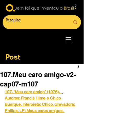
Post
107.Meu caro amigo-v2-
cap07-m107
107. “Meu caro amigo” (1976).
Autores: Francis Hime e Chico 
Buarque. Intérprete: Chico. Gravadora: 
Philips. LP: Meus caros amigos.