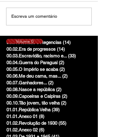
Escreva um comentário
Volume 0
00.01.Reinado e Regencias
(14)
14 posts
00.02.Era de progressos
(14)
14 posts
00.03.Escravidão, racismo e...
(33)
33 posts
00.04.Guerra do Paraguai
(2)
2 posts
00.05.O Império se acaba
(2)
2 posts
00.06.Me deu cama, mas...
(2)
2 posts
00.07.Ganhadores...
(2)
2 posts
00.08.Nasce a república
(2)
2 posts
00.09.Capoeiras e Caipiras
(2)
2 posts
00.10.Tão jovem, tão velha
(2)
2 posts
01.01.República Velha
(39)
39 posts
01.01.Anexo 01
(8)
8 posts
01.02.Revolução de 1930
(55)
55 posts
01.02.Anexo 02
(6)
6 posts
01.03.De 1931 a 1945
(41)
41 posts