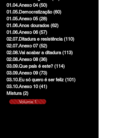
01.04.Anexo 04
(50)
50 posts
01.05.Democratização
(60)
60 posts
01.05.Anexo 05
(28)
28 posts
01.06.Anos dourados
(62)
62 posts
01.06.Anexo 06
(57)
57 posts
02.07.Ditadura e resistência
(110)
110 posts
02.07.Anexo 07
(52)
52 posts
02.08.Vai acabar a ditadura
(113)
113 posts
02.08.Anexo 08
(36)
36 posts
03.09.Que país é este?
(114)
114 posts
03.09.Anexo 09
(73)
73 posts
03.10.Eu só quero é ser feliz
(101)
101 posts
03.10.Anexo 10
(41)
41 posts
Mistura
(2)
2 posts
Volume 1