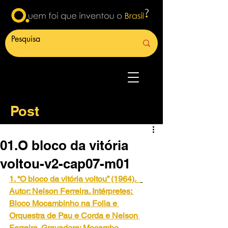
Post
01.O bloco da vitória
voltou-v2-cap07-m01
1. “O bloco da vitória voltou” (1964).
Autor: Nelson Ferreira. Intérpretes: 
Bloco Mocambinho na Folia e 
Orquestra de Pau e Corda e Nelson 
Ferreira. Gravadora: Mocambo. 