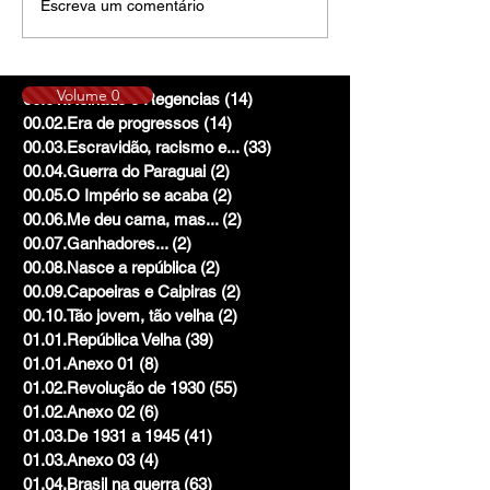
Escreva um comentário
Volume 0
00.01.Reinado e Regencias
(14)
14 posts
00.02.Era de progressos
(14)
14 posts
00.03.Escravidão, racismo e...
(33)
33 posts
00.04.Guerra do Paraguai
(2)
2 posts
00.05.O Império se acaba
(2)
2 posts
00.06.Me deu cama, mas...
(2)
2 posts
00.07.Ganhadores...
(2)
2 posts
00.08.Nasce a república
(2)
2 posts
00.09.Capoeiras e Caipiras
(2)
2 posts
00.10.Tão jovem, tão velha
(2)
2 posts
01.01.República Velha
(39)
39 posts
01.01.Anexo 01
(8)
8 posts
01.02.Revolução de 1930
(55)
55 posts
01.02.Anexo 02
(6)
6 posts
01.03.De 1931 a 1945
(41)
41 posts
01.03.Anexo 03
(4)
4 posts
01.04.Brasil na guerra
(63)
63 posts