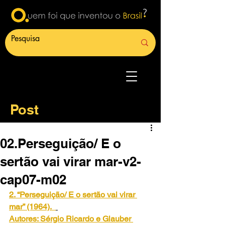
Post
02.Perseguição/ E o
sertão vai virar mar-v2-
cap07-m02
2. “Perseguição/ E o sertão vai virar 
mar” (1964).
Autores: Sérgio Ricardo e Glauber 