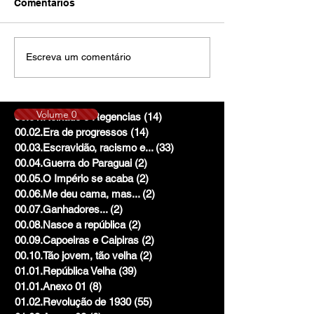
Comentários
Escreva um comentário
Volume 0
00.01.Reinado e Regencias
(14)
14 posts
00.02.Era de progressos
(14)
14 posts
00.03.Escravidão, racismo e...
(33)
33 posts
00.04.Guerra do Paraguai
(2)
2 posts
00.05.O Império se acaba
(2)
2 posts
00.06.Me deu cama, mas...
(2)
2 posts
00.07.Ganhadores...
(2)
2 posts
00.08.Nasce a república
(2)
2 posts
00.09.Capoeiras e Caipiras
(2)
2 posts
00.10.Tão jovem, tão velha
(2)
2 posts
01.01.República Velha
(39)
39 posts
01.01.Anexo 01
(8)
8 posts
01.02.Revolução de 1930
(55)
55 posts