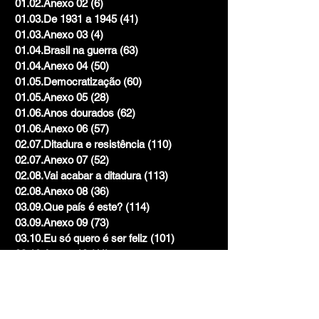
01.02.Anexo 02
(6)
6 posts
01.03.De 1931 a 1945
(41)
41 posts
01.03.Anexo 03
(4)
4 posts
01.04.Brasil na guerra
(63)
63 posts
01.04.Anexo 04
(50)
50 posts
01.05.Democratização
(60)
60 posts
01.05.Anexo 05
(28)
28 posts
01.06.Anos dourados
(62)
62 posts
01.06.Anexo 06
(57)
57 posts
02.07.Ditadura e resistência
(110)
110 posts
02.07.Anexo 07
(52)
52 posts
02.08.Vai acabar a ditadura
(113)
113 posts
02.08.Anexo 08
(36)
36 posts
03.09.Que país é este?
(114)
114 posts
03.09.Anexo 09
(73)
73 posts
03.10.Eu só quero é ser feliz
(101)
101 posts
03.10.Anexo 10
(41)
41 posts
Mistura
(2)
2 posts
Volume 1