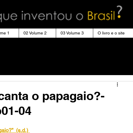
ume 1
02 Volume 2
03 Volume 3
O livro e o site
canta o papagaio?-
p01-04
io?”  (s.d.)