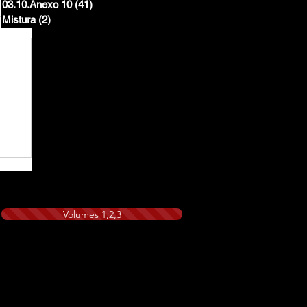
03.10.Anexo 10
(41)
41 posts
Mistura
(2)
2 posts
Volumes 1,2,3