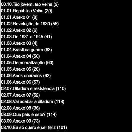
00.10.Tão jovem, tão velha
(2)
2 posts
01.01.República Velha
(39)
39 posts
01.01.Anexo 01
(8)
8 posts
01.02.Revolução de 1930
(55)
55 posts
01.02.Anexo 02
(6)
6 posts
01.03.De 1931 a 1945
(41)
41 posts
01.03.Anexo 03
(4)
4 posts
01.04.Brasil na guerra
(63)
63 posts
01.04.Anexo 04
(50)
50 posts
01.05.Democratização
(60)
60 posts
01.05.Anexo 05
(28)
28 posts
01.06.Anos dourados
(62)
62 posts
01.06.Anexo 06
(57)
57 posts
02.07.Ditadura e resistência
(110)
110 posts
02.07.Anexo 07
(52)
52 posts
02.08.Vai acabar a ditadura
(113)
113 posts
02.08.Anexo 08
(36)
36 posts
03.09.Que país é este?
(114)
114 posts
03.09.Anexo 09
(73)
73 posts
03.10.Eu só quero é ser feliz
(101)
101 posts