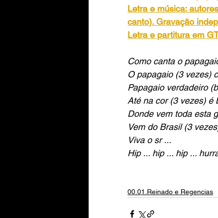
Letra e música: autore
canto). Gravação inde
Letra e partitura em 
Como canta o papagaio
O papagaio (3 vezes) 
Papagaio verdadeiro (b
Até na cor (3 vezes) é b
Donde vem toda esta ge
Vem do Brasil (3 vezes
Viva o sr ...
Hip ... hip ... hip ... hurr
00.01.Reinado e Regencias