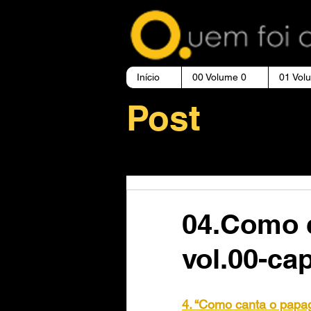
Início
00 Volume 0
01 Vol
Post
04.Como 
vol.00-ca
4. “Como canta o papaga