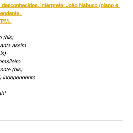
s desconhecidos. Intérprete: João Nabuco (piano e 
pendente.
GTPM.
 (bis)
canta assim
is)
rasileiro
nte (bis)
) independente
ah!