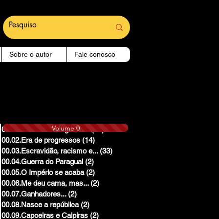
Sobre o autor
Fale conosco
Volume 0
00.01.Reinado e Regencias
(14)
14 posts
00.02.Era de progressos
(14)
14 posts
00.03.Escravidão, racismo e...
(33)
33 posts
00.04.Guerra do Paraguai
(2)
2 posts
00.05.O Império se acaba
(2)
2 posts
00.06.Me deu cama, mas...
(2)
2 posts
00.07.Ganhadores...
(2)
2 posts
00.08.Nasce a república
(2)
2 posts
00.09.Capoeiras e Caipiras
(2)
2 posts