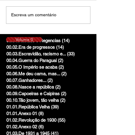
Escreva um comentário
Volume 0
00.01.Reinado e Regencias
(14)
14 posts
00.02.Era de progressos
(14)
14 posts
00.03.Escravidão, racismo e...
(33)
33 posts
00.04.Guerra do Paraguai
(2)
2 posts
00.05.O Império se acaba
(2)
2 posts
00.06.Me deu cama, mas...
(2)
2 posts
00.07.Ganhadores...
(2)
2 posts
00.08.Nasce a república
(2)
2 posts
00.09.Capoeiras e Caipiras
(2)
2 posts
00.10.Tão jovem, tão velha
(2)
2 posts
01.01.República Velha
(39)
39 posts
01.01.Anexo 01
(8)
8 posts
01.02.Revolução de 1930
(55)
55 posts
01.02.Anexo 02
(6)
6 posts
01.03.De 1931 a 1945
(41)
41 posts