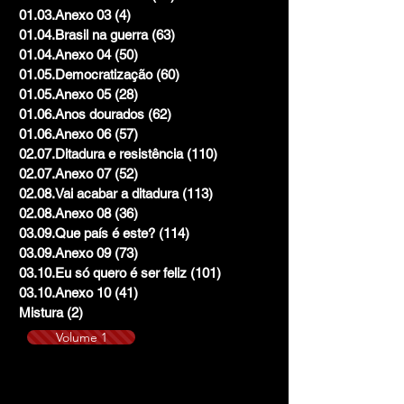
01.03.Anexo 03
(4)
4 posts
01.04.Brasil na guerra
(63)
63 posts
01.04.Anexo 04
(50)
50 posts
01.05.Democratização
(60)
60 posts
01.05.Anexo 05
(28)
28 posts
01.06.Anos dourados
(62)
62 posts
01.06.Anexo 06
(57)
57 posts
02.07.Ditadura e resistência
(110)
110 posts
02.07.Anexo 07
(52)
52 posts
02.08.Vai acabar a ditadura
(113)
113 posts
02.08.Anexo 08
(36)
36 posts
03.09.Que país é este?
(114)
114 posts
03.09.Anexo 09
(73)
73 posts
03.10.Eu só quero é ser feliz
(101)
101 posts
03.10.Anexo 10
(41)
41 posts
Mistura
(2)
2 posts
Volume 1