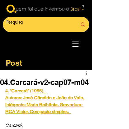
Post
04.Carcará-v2-cap07-m04
4. “Carcará” (1965).
Autores: José Cândido e João do Vale. 
Intérprete: Maria Bethânia. Gravadora: 
RCA Victor. Compacto simples.
Carcará,