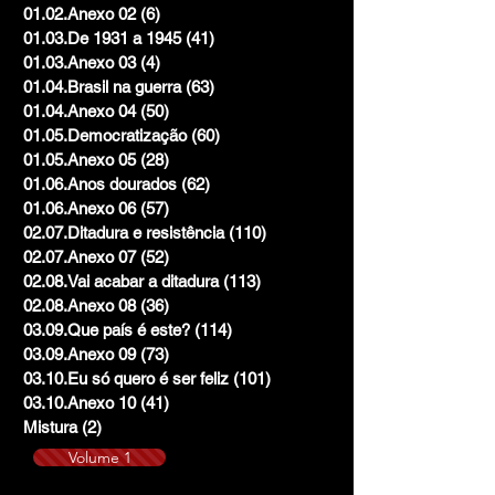
01.02.Anexo 02
(6)
6 posts
01.03.De 1931 a 1945
(41)
41 posts
01.03.Anexo 03
(4)
4 posts
01.04.Brasil na guerra
(63)
63 posts
01.04.Anexo 04
(50)
50 posts
01.05.Democratização
(60)
60 posts
01.05.Anexo 05
(28)
28 posts
01.06.Anos dourados
(62)
62 posts
01.06.Anexo 06
(57)
57 posts
02.07.Ditadura e resistência
(110)
110 posts
02.07.Anexo 07
(52)
52 posts
02.08.Vai acabar a ditadura
(113)
113 posts
02.08.Anexo 08
(36)
36 posts
03.09.Que país é este?
(114)
114 posts
03.09.Anexo 09
(73)
73 posts
03.10.Eu só quero é ser feliz
(101)
101 posts
03.10.Anexo 10
(41)
41 posts
Mistura
(2)
2 posts
Volume 1