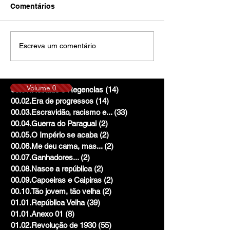
Comentários
Escreva um comentário
Volume 0
00.01.Reinado e Regencias
(14)
14 posts
00.02.Era de progressos
(14)
14 posts
00.03.Escravidão, racismo e...
(33)
33 posts
00.04.Guerra do Paraguai
(2)
2 posts
00.05.O Império se acaba
(2)
2 posts
00.06.Me deu cama, mas...
(2)
2 posts
00.07.Ganhadores...
(2)
2 posts
00.08.Nasce a república
(2)
2 posts
00.09.Capoeiras e Caipiras
(2)
2 posts
00.10.Tão jovem, tão velha
(2)
2 posts
01.01.República Velha
(39)
39 posts
01.01.Anexo 01
(8)
8 posts
01.02.Revolução de 1930
(55)
55 posts