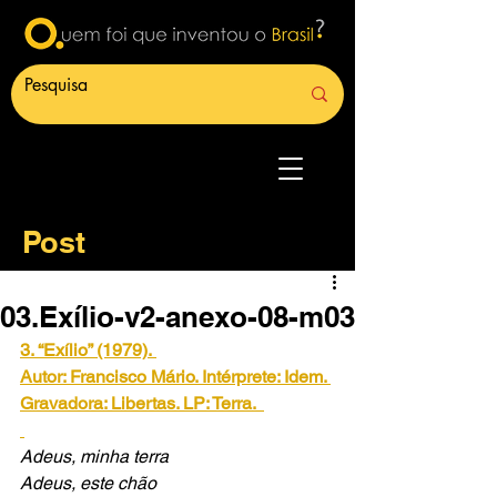
Post
03.Exílio-v2-anexo-08-m03
3. “Exílio” (1979).
Autor: Francisco Mário. Intérprete: Idem. 
Gravadora: Libertas. LP: Terra. 
Adeus, minha terra
Adeus, este chão