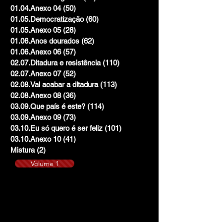
01.04.Anexo 04
(50)
50 posts
01.05.Democratização
(60)
60 posts
01.05.Anexo 05
(28)
28 posts
01.06.Anos dourados
(62)
62 posts
01.06.Anexo 06
(57)
57 posts
02.07.Ditadura e resistência
(110)
110 posts
02.07.Anexo 07
(52)
52 posts
02.08.Vai acabar a ditadura
(113)
113 posts
02.08.Anexo 08
(36)
36 posts
03.09.Que país é este?
(114)
114 posts
03.09.Anexo 09
(73)
73 posts
03.10.Eu só quero é ser feliz
(101)
101 posts
03.10.Anexo 10
(41)
41 posts
Mistura
(2)
2 posts
Volume 1