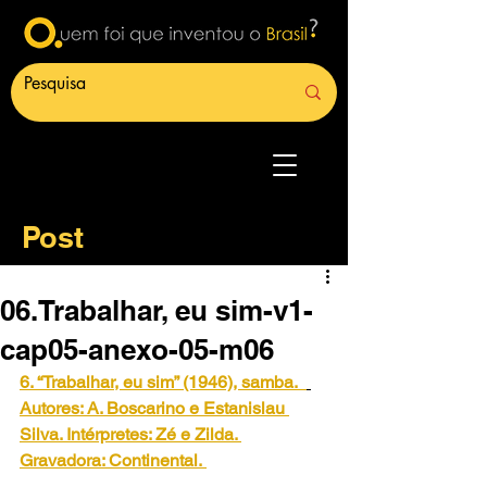
Post
06.Trabalhar, eu sim-v1-
cap05-anexo-05-m06
6. “Trabalhar, eu sim” (1946), samba.
Autores: A. Boscarino e Estanislau 
Silva. Intérpretes: Zé e Zilda. 
Gravadora: Continental.