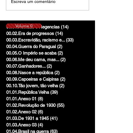
Escreva um comentário
Volume 0
00.01.Reinado e Regencias
(14)
14 posts
00.02.Era de progressos
(14)
14 posts
00.03.Escravidão, racismo e...
(33)
33 posts
00.04.Guerra do Paraguai
(2)
2 posts
00.05.O Império se acaba
(2)
2 posts
00.06.Me deu cama, mas...
(2)
2 posts
00.07.Ganhadores...
(2)
2 posts
00.08.Nasce a república
(2)
2 posts
00.09.Capoeiras e Caipiras
(2)
2 posts
00.10.Tão jovem, tão velha
(2)
2 posts
01.01.República Velha
(39)
39 posts
01.01.Anexo 01
(8)
8 posts
01.02.Revolução de 1930
(55)
55 posts
01.02.Anexo 02
(6)
6 posts
01.03.De 1931 a 1945
(41)
41 posts
01.03.Anexo 03
(4)
4 posts
01.04.Brasil na guerra
(63)
63 posts