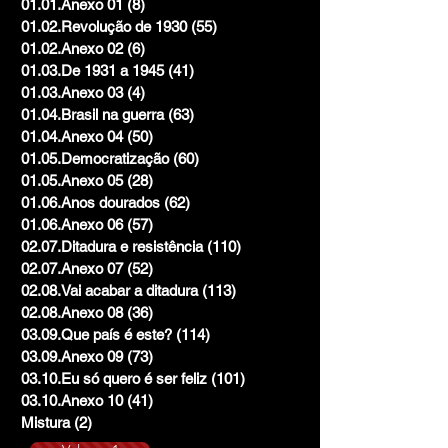
01.01.Anexo 01
(8)
8 posts
01.02.Revolução de 1930
(55)
55 posts
01.02.Anexo 02
(6)
6 posts
01.03.De 1931 a 1945
(41)
41 posts
01.03.Anexo 03
(4)
4 posts
01.04.Brasil na guerra
(63)
63 posts
01.04.Anexo 04
(50)
50 posts
01.05.Democratização
(60)
60 posts
01.05.Anexo 05
(28)
28 posts
01.06.Anos dourados
(62)
62 posts
01.06.Anexo 06
(57)
57 posts
02.07.Ditadura e resistência
(110)
110 posts
02.07.Anexo 07
(52)
52 posts
02.08.Vai acabar a ditadura
(113)
113 posts
02.08.Anexo 08
(36)
36 posts
03.09.Que país é este?
(114)
114 posts
03.09.Anexo 09
(73)
73 posts
03.10.Eu só quero é ser feliz
(101)
101 posts
03.10.Anexo 10
(41)
41 posts
Mistura
(2)
2 posts