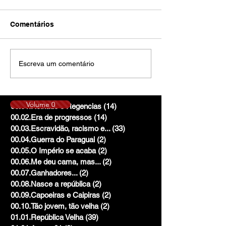
Comentários
Escreva um comentário
Volume 0
00.01.Reinado e Regencias
(14)
14 posts
00.02.Era de progressos
(14)
14 posts
00.03.Escravidão, racismo e...
(33)
33 posts
00.04.Guerra do Paraguai
(2)
2 posts
00.05.O Império se acaba
(2)
2 posts
00.06.Me deu cama, mas...
(2)
2 posts
00.07.Ganhadores...
(2)
2 posts
00.08.Nasce a república
(2)
2 posts
00.09.Capoeiras e Caipiras
(2)
2 posts
00.10.Tão jovem, tão velha
(2)
2 posts
01.01.República Velha
(39)
39 posts