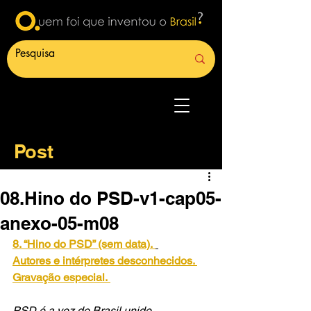
Post
08.Hino do PSD-v1-cap05-
anexo-05-m08
8. “Hino do PSD” (sem data).
Autores e intérpretes desconhecidos. 
Gravação especial.
PSD é a voz do Brasil unido