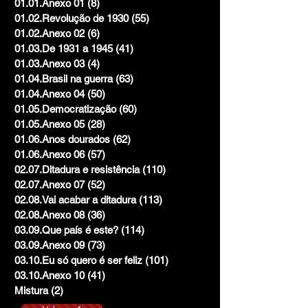
01.01.Anexo 01
(8)
8 posts
01.02.Revolução de 1930
(55)
55 posts
01.02.Anexo 02
(6)
6 posts
01.03.De 1931 a 1945
(41)
41 posts
01.03.Anexo 03
(4)
4 posts
01.04.Brasil na guerra
(63)
63 posts
01.04.Anexo 04
(50)
50 posts
01.05.Democratização
(60)
60 posts
01.05.Anexo 05
(28)
28 posts
01.06.Anos dourados
(62)
62 posts
01.06.Anexo 06
(57)
57 posts
02.07.Ditadura e resistência
(110)
110 posts
02.07.Anexo 07
(52)
52 posts
02.08.Vai acabar a ditadura
(113)
113 posts
02.08.Anexo 08
(36)
36 posts
03.09.Que país é este?
(114)
114 posts
03.09.Anexo 09
(73)
73 posts
03.10.Eu só quero é ser feliz
(101)
101 posts
03.10.Anexo 10
(41)
41 posts
Mistura
(2)
2 posts