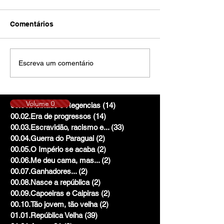
Comentários
Escreva um comentário
Volume 0
00.01.Reinado e Regencias
(14)
14 posts
00.02.Era de progressos
(14)
14 posts
00.03.Escravidão, racismo e...
(33)
33 posts
00.04.Guerra do Paraguai
(2)
2 posts
00.05.O Império se acaba
(2)
2 posts
00.06.Me deu cama, mas...
(2)
2 posts
00.07.Ganhadores...
(2)
2 posts
00.08.Nasce a república
(2)
2 posts
00.09.Capoeiras e Caipiras
(2)
2 posts
00.10.Tão jovem, tão velha
(2)
2 posts
01.01.República Velha
(39)
39 posts