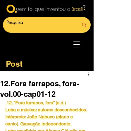
Post
12.Fora farrapos, fora-
vol.00-cap01-12
12. “Fora farrapos, fora” (s.d.)
Letra e música: autores desconhecidos. 
Intérprete: João Nabuco (piano e 
canto). Gravação independente.
Letra recolhida por Afonso Cláudio em 