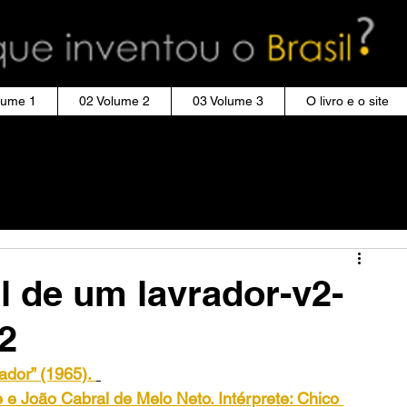
lume 1
02 Volume 2
03 Volume 3
O livro e o site
l de um lavrador-v2-
2
ador” (1965).
 e João Cabral de Melo Neto. Intérprete: Chico 