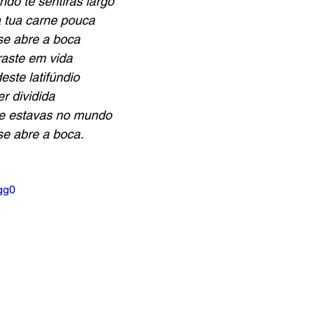
do te sentirás largo
 tua carne pouca
se abre a boca
raste em vida
este latifúndio
er dividida
e estavas no mundo
se abre a boca.
gg0