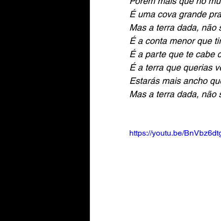
Porém mais que no mun
É uma cova grande pra
Mas a terra dada, não 
É a conta menor que ti
É a parte que te cabe d
É a terra que querias v
Estarás mais ancho qu
Mas a terra dada, não 
https://youtu.be/BnVbz6dt