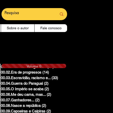
Sobre o autor
Fale conosco
Volume 0
00.01.Reinado e Regencias
(14)
14 posts
00.02.Era de progressos
(14)
14 posts
00.03.Escravidão, racismo e...
(33)
33 posts
00.04.Guerra do Paraguai
(2)
2 posts
00.05.O Império se acaba
(2)
2 posts
00.06.Me deu cama, mas...
(2)
2 posts
00.07.Ganhadores...
(2)
2 posts
00.08.Nasce a república
(2)
2 posts
00.09.Capoeiras e Caipiras
(2)
2 posts