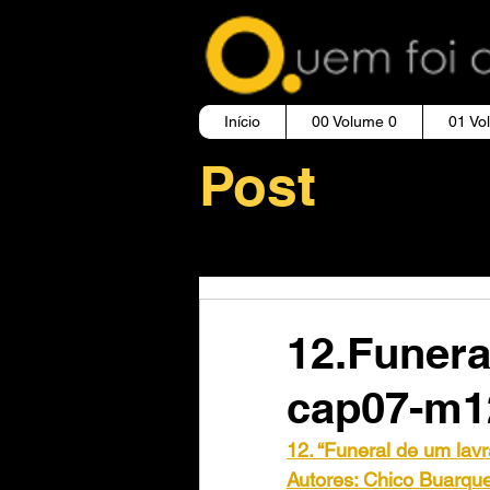
Início
00 Volume 0
01 Vo
Post
12.Funera
cap07-m1
12. “Funeral de um lavr
Autores: Chico Buarque