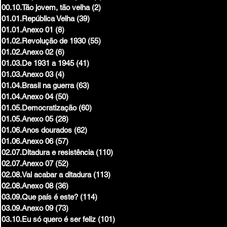
00.10.Tão jovem, tão velha
(2)
2 posts
01.01.República Velha
(39)
39 posts
01.01.Anexo 01
(8)
8 posts
01.02.Revolução de 1930
(55)
55 posts
01.02.Anexo 02
(6)
6 posts
01.03.De 1931 a 1945
(41)
41 posts
01.03.Anexo 03
(4)
4 posts
01.04.Brasil na guerra
(63)
63 posts
01.04.Anexo 04
(50)
50 posts
01.05.Democratização
(60)
60 posts
01.05.Anexo 05
(28)
28 posts
01.06.Anos dourados
(62)
62 posts
01.06.Anexo 06
(57)
57 posts
02.07.Ditadura e resistência
(110)
110 posts
02.07.Anexo 07
(52)
52 posts
02.08.Vai acabar a ditadura
(113)
113 posts
02.08.Anexo 08
(36)
36 posts
03.09.Que país é este?
(114)
114 posts
03.09.Anexo 09
(73)
73 posts
03.10.Eu só quero é ser feliz
(101)
101 posts