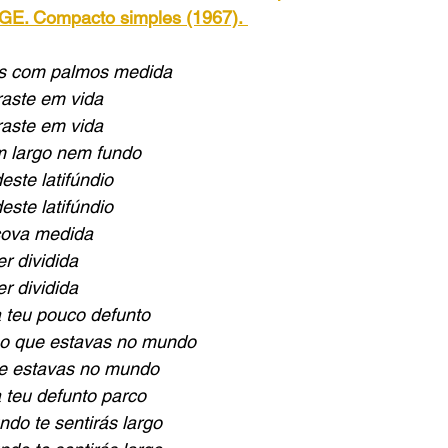
GE. Compacto simples (1967).
ás com palmos medida
raste em vida
raste em vida
 largo nem fundo
este latifúndio
este latifúndio
cova medida
er dividida
er dividida
 teu pouco defunto
ho que estavas no mundo
e estavas no mundo
 teu defunto parco
do te sentirás largo