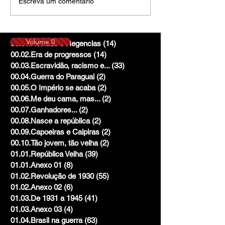
Escreva um comentário
Volume 0
00.01.Reinado e Regencias
(14)
14 posts
00.02.Era de progressos
(14)
14 posts
00.03.Escravidão, racismo e...
(33)
33 posts
00.04.Guerra do Paraguai
(2)
2 posts
00.05.O Império se acaba
(2)
2 posts
00.06.Me deu cama, mas...
(2)
2 posts
00.07.Ganhadores...
(2)
2 posts
00.08.Nasce a república
(2)
2 posts
00.09.Capoeiras e Caipiras
(2)
2 posts
00.10.Tão jovem, tão velha
(2)
2 posts
01.01.República Velha
(39)
39 posts
01.01.Anexo 01
(8)
8 posts
01.02.Revolução de 1930
(55)
55 posts
01.02.Anexo 02
(6)
6 posts
01.03.De 1931 a 1945
(41)
41 posts
01.03.Anexo 03
(4)
4 posts
01.04.Brasil na guerra
(63)
63 posts