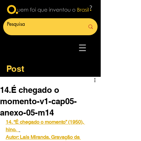
Post
14.É chegado o
momento-v1-cap05-
anexo-05-m14
14. “É chegado o momento” (1950), 
hino.
Autor: Laís Miranda. Gravação da 