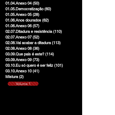
01.04.Anexo 04
(50)
50 posts
01.05.Democratização
(60)
60 posts
01.05.Anexo 05
(28)
28 posts
01.06.Anos dourados
(62)
62 posts
01.06.Anexo 06
(57)
57 posts
02.07.Ditadura e resistência
(110)
110 posts
02.07.Anexo 07
(52)
52 posts
02.08.Vai acabar a ditadura
(113)
113 posts
02.08.Anexo 08
(36)
36 posts
03.09.Que país é este?
(114)
114 posts
03.09.Anexo 09
(73)
73 posts
03.10.Eu só quero é ser feliz
(101)
101 posts
03.10.Anexo 10
(41)
41 posts
Mistura
(2)
2 posts
Volume 1