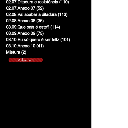
02.07.Ditadura e resistência
(110)
110 posts
02.07.Anexo 07
(52)
52 posts
02.08.Vai acabar a ditadura
(113)
113 posts
02.08.Anexo 08
(36)
36 posts
03.09.Que país é este?
(114)
114 posts
03.09.Anexo 09
(73)
73 posts
03.10.Eu só quero é ser feliz
(101)
101 posts
03.10.Anexo 10
(41)
41 posts
Mistura
(2)
2 posts
Volume 1