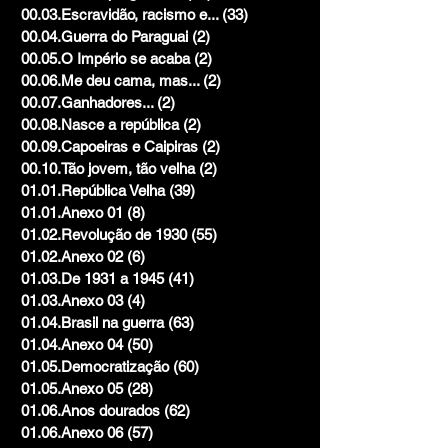
00.03.Escravidão, racismo e...
(33)
33 posts
00.04.Guerra do Paraguai
(2)
2 posts
00.05.O Império se acaba
(2)
2 posts
00.06.Me deu cama, mas...
(2)
2 posts
00.07.Ganhadores...
(2)
2 posts
00.08.Nasce a república
(2)
2 posts
00.09.Capoeiras e Caipiras
(2)
2 posts
00.10.Tão jovem, tão velha
(2)
2 posts
01.01.República Velha
(39)
39 posts
01.01.Anexo 01
(8)
8 posts
01.02.Revolução de 1930
(55)
55 posts
01.02.Anexo 02
(6)
6 posts
01.03.De 1931 a 1945
(41)
41 posts
01.03.Anexo 03
(4)
4 posts
01.04.Brasil na guerra
(63)
63 posts
01.04.Anexo 04
(50)
50 posts
01.05.Democratização
(60)
60 posts
01.05.Anexo 05
(28)
28 posts
01.06.Anos dourados
(62)
62 posts
01.06.Anexo 06
(57)
57 posts