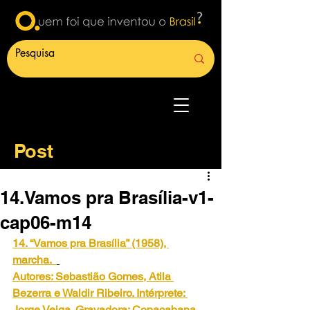
Post
14.Vamos pra Brasília-v1-
cap06-m14
14. “Vamos pra Brasília” (1958), 
marcha. 
Autores: Sebastião Gomes, Atila 
Bezerra e Waldir Ribeiro. Intérprete: 
Jorge Veiga. Gravadora: Copacabana.