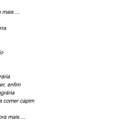
mais ...
rra
io
rária
er, enfim
grária
 a comer capim
ra mais ...