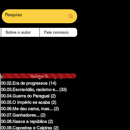
Sobre o autor
Fale conosco
Volume 0
00.01.Reinado e Regencias
(14)
14 posts
00.02.Era de progressos
(14)
14 posts
00.03.Escravidão, racismo e...
(33)
33 posts
00.04.Guerra do Paraguai
(2)
2 posts
00.05.O Império se acaba
(2)
2 posts
00.06.Me deu cama, mas...
(2)
2 posts
00.07.Ganhadores...
(2)
2 posts
00.08.Nasce a república
(2)
2 posts
00.09.Capoeiras e Caipiras
(2)
2 posts