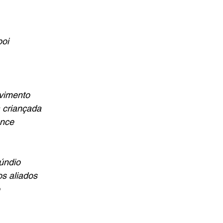
boi
vimento 
 criançada
ence
úndio 
s aliados