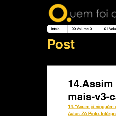
Início
00 Volume 0
01 Vol
Post
14.Assim 
mais-v3-
14. “Assim já ninguém 
Autor: Zé Pinto. Intérp