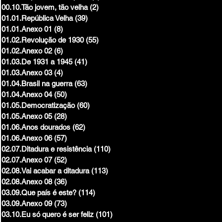
00.10.Tão jovem, tão velha
(2)
2 posts
01.01.República Velha
(39)
39 posts
01.01.Anexo 01
(8)
8 posts
01.02.Revolução de 1930
(55)
55 posts
01.02.Anexo 02
(6)
6 posts
01.03.De 1931 a 1945
(41)
41 posts
01.03.Anexo 03
(4)
4 posts
01.04.Brasil na guerra
(63)
63 posts
01.04.Anexo 04
(50)
50 posts
01.05.Democratização
(60)
60 posts
01.05.Anexo 05
(28)
28 posts
01.06.Anos dourados
(62)
62 posts
01.06.Anexo 06
(57)
57 posts
02.07.Ditadura e resistência
(110)
110 posts
02.07.Anexo 07
(52)
52 posts
02.08.Vai acabar a ditadura
(113)
113 posts
02.08.Anexo 08
(36)
36 posts
03.09.Que país é este?
(114)
114 posts
03.09.Anexo 09
(73)
73 posts
03.10.Eu só quero é ser feliz
(101)
101 posts