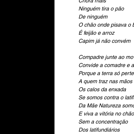
Chora mais
Ninguém tira o pão
De ninguém
O chão onde pisava o 
É feijão e arroz
Capim já não convém
Compadre junte ao mo
Convide a comadre e a
Porque a terra só pert
A quem traz nas mãos 
Os calos da enxada
Se somos contra o latif
Da Mãe Natureza somo
E viva a vitória no chão
Sem a concentração
Dos latifundiários