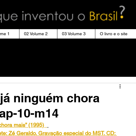
ume 1
02 Volume 2
03 Volume 3
O livro e o site
já ninguém chora
cap-10-m14
chora mais” (1995)
rete: Zé Geraldo. Gravação especial do MST. CD: 