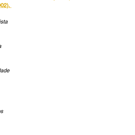
02).
sta
a
dade
os