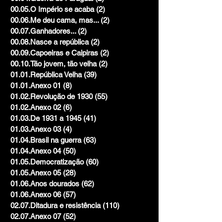
00.05.O Império se acaba
(2)
2 posts
00.06.Me deu cama, mas...
(2)
2 posts
00.07.Ganhadores...
(2)
2 posts
00.08.Nasce a república
(2)
2 posts
00.09.Capoeiras e Caipiras
(2)
2 posts
00.10.Tão jovem, tão velha
(2)
2 posts
01.01.República Velha
(39)
39 posts
01.01.Anexo 01
(8)
8 posts
01.02.Revolução de 1930
(55)
55 posts
01.02.Anexo 02
(6)
6 posts
01.03.De 1931 a 1945
(41)
41 posts
01.03.Anexo 03
(4)
4 posts
01.04.Brasil na guerra
(63)
63 posts
01.04.Anexo 04
(50)
50 posts
01.05.Democratização
(60)
60 posts
01.05.Anexo 05
(28)
28 posts
01.06.Anos dourados
(62)
62 posts
01.06.Anexo 06
(57)
57 posts
02.07.Ditadura e resistência
(110)
110 posts
02.07.Anexo 07
(52)
52 posts