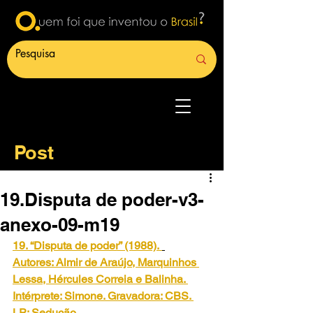
Post
19.Disputa de poder-v3-
anexo-09-m19
19. “Disputa de poder” (1988).
Autores: Almir de Araújo, Marquinhos 
Lessa, Hércules Correia e Balinha. 
Intérprete: Simone. Gravadora: CBS. 
LP: Sedução.