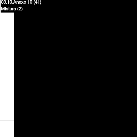
03.10.Anexo 10
(41)
41 posts
Mistura
(2)
2 posts