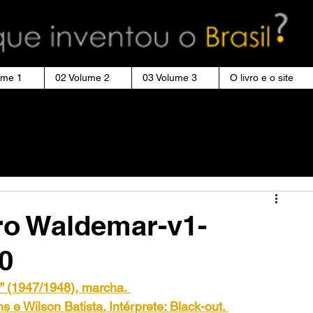
ume 1
02 Volume 2
03 Volume 3
O livro e o site
ro Waldemar-v1-
0
” (1947/1948), marcha.
s e Wilson Batista. Intérprete: Black-out. 