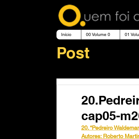
Início
00 Volume 0
01 Vol
Post
20.Pedrei
cap05-m2
20. “Pedreiro Waldemar
Autores: Roberto Martin