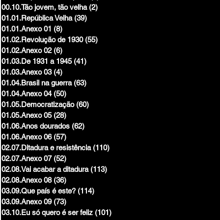
00.10.Tão jovem, tão velha
(2)
2 posts
01.01.República Velha
(39)
39 posts
01.01.Anexo 01
(8)
8 posts
01.02.Revolução de 1930
(55)
55 posts
01.02.Anexo 02
(6)
6 posts
01.03.De 1931 a 1945
(41)
41 posts
01.03.Anexo 03
(4)
4 posts
01.04.Brasil na guerra
(63)
63 posts
01.04.Anexo 04
(50)
50 posts
01.05.Democratização
(60)
60 posts
01.05.Anexo 05
(28)
28 posts
01.06.Anos dourados
(62)
62 posts
01.06.Anexo 06
(57)
57 posts
02.07.Ditadura e resistência
(110)
110 posts
02.07.Anexo 07
(52)
52 posts
02.08.Vai acabar a ditadura
(113)
113 posts
02.08.Anexo 08
(36)
36 posts
03.09.Que país é este?
(114)
114 posts
03.09.Anexo 09
(73)
73 posts
03.10.Eu só quero é ser feliz
(101)
101 posts