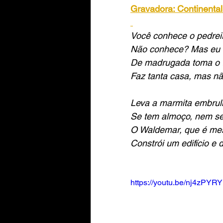
Gravadora: Continental
Você conhece o pedre
Não conhece? Mas eu v
De madrugada toma o t
Faz tanta casa, mas n
Leva a marmita embrul
Se tem almoço, nem se
O Waldemar, que é mest
Constrói um edifício e 
https://youtu.be/nj4zPYR