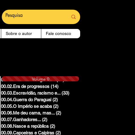
Sobre o autor
Fale conosco
Volume 0
00.01.Reinado e Regencias
(14)
14 posts
00.02.Era de progressos
(14)
14 posts
00.03.Escravidão, racismo e...
(33)
33 posts
00.04.Guerra do Paraguai
(2)
2 posts
00.05.O Império se acaba
(2)
2 posts
00.06.Me deu cama, mas...
(2)
2 posts
00.07.Ganhadores...
(2)
2 posts
00.08.Nasce a república
(2)
2 posts
00.09.Capoeiras e Caipiras
(2)
2 posts