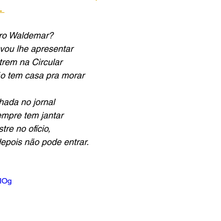
.
iro Waldemar?
ou lhe apresentar
rem na Circular
ão tem casa pra morar
hada no jornal
mpre tem jantar
re no ofício,
depois não pode entrar.
YIOg